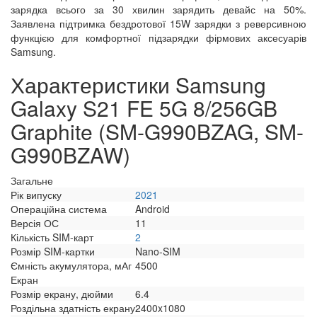
зарядка всього за 30 хвилин зарядить девайс на 50%.
Заявлена підтримка бездротової 15W зарядки з реверсивною
функцією для комфортної підзарядки фірмових аксесуарів
Samsung.
Характеристики Samsung
Galaxy S21 FE 5G 8/256GB
Graphite (SM-G990BZAG, SM-
G990BZAW)
Загальне
Рік випуску
2021
Операційна система
Android
Версія ОС
11
Кількість SIM-карт
2
Розмір SIM-картки
Nano-SIM
Ємність акумулятора, мАг
4500
Екран
Розмір екрану, дюйми
6.4
Роздільна здатність екрану
2400x1080