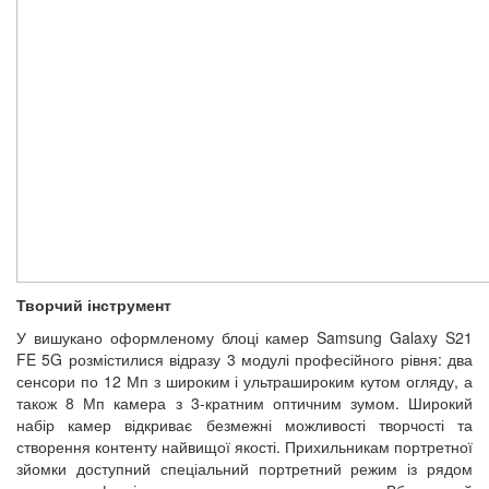
Творчий інструмент
У вишукано оформленому блоці камер Samsung Galaxy S21
FE 5G розмістилися відразу 3 модулі професійного рівня: два
сенсори по 12 Мп з широким і ультрашироким кутом огляду, а
також 8 Мп камера з 3-кратним оптичним зумом. Широкий
набір камер відкриває безмежні можливості творчості та
створення контенту найвищої якості. Прихильникам портретної
зйомки доступний спеціальний портретний режим із рядом