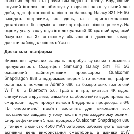
стильних ефектів та розмиттям заднього плану. Вбудований
штучний інтелект не обмежує у творчості навіть у нічний час
доби, адже фотографії та відео на Samsung Galaxy S21 FE 5G
виходять яскравими, як вдень, та з приголомшливою
деталізацією без шумів та інших артефактів нічного режиму. На
окрему увагу заслуговує інтелектуальний 30-кратний зум, який
базується на 3х оптичному збільшенні і дозволяє камері
досягти найвіддаленіших об'єктів.
Досконала платформа
Вирішення сучасних завдань потребує сучасних показників
продуктивності. Смартфон Samsung Galaxy S21 FE 5G
оснащений найпотужнішим процесором Qualcomm
Snapdragon 888 з підтримкою мереж 5-го покоління, графіки
останнього покоління Adreno 660 та бездротових технологій
Wi-Fi 6 та Bluetooth 5.0. Грайте в ігри, дивіться 4К відео,
спілкуйтеся з друзями, знімайте та обробляйте відео прямо на
смартфоні, адже продуктивності 8-ядерного процесора з 6/8
ГБ оперативної пам'яті вистачить для виконання всіх
поставлених завдань, у тому числі в мультизадачному режимі.
Енергоефективний 5 н.м. процесор Qualcomm Snapdragon 888
у тандемі з ємністю 4500 mAh батареєю забезпечують повний
активний день використання смартфона, а швидка 25W