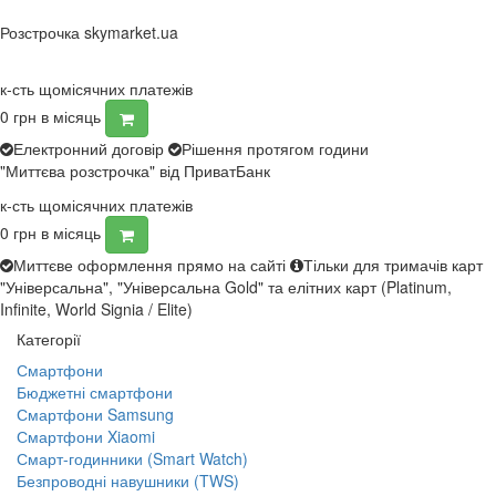
Розстрочка skymarket.ua
к-сть щомісячних платежів
0
грн в місяць
Електронний договір
Рішення протягом години
"Миттєва розстрочка" від ПриватБанк
к-сть щомісячних платежів
0
грн в місяць
Миттєве оформлення прямо на сайті
Тільки для тримачів карт
"Універсальна", "Універсальна Gold" та елітних карт (Platinum,
Infinite, World Signia / Elite)
Категорії
Смартфони
Бюджетні смартфони
Смартфони Samsung
Смартфони Xiaomi
Смарт-годинники (Smart Watch)
Безпроводні навушники (TWS)