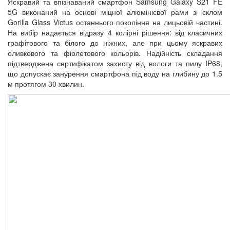
Яскравий та впізнаваний смартфон Samsung Galaxy S21 FE
5G виконаний на основі міцної алюмінієвої рами зі склом
Gorilla Glass Victus останнього покоління на лицьовій частині.
На вибір надається відразу 4 колірні рішення: від класичних
графітового та білого до ніжних, але при цьому яскравих
оливкового та фіолетового кольорів. Надійність складання
підтверджена сертифікатом захисту від вологи та пилу IP68,
що допускає занурення смартфона під воду на глибину до 1.5
м протягом 30 хвилин.