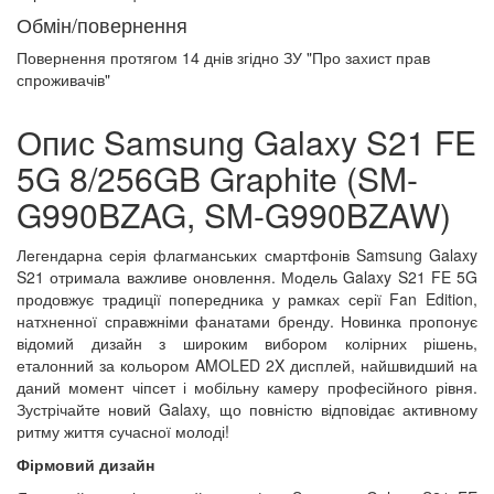
Обмін/повернення
Повернення протягом
14 днів
згідно ЗУ "Про захист прав
спроживачів"
Опис Samsung Galaxy S21 FE
5G 8/256GB Graphite (SM-
G990BZAG, SM-G990BZAW)
Легендарна серія флагманських смартфонів Samsung Galaxy
S21 отримала важливе оновлення. Модель Galaxy S21 FE 5G
продовжує традиції попередника у рамках серії Fan Edition,
натхненної справжніми фанатами бренду. Новинка пропонує
відомий дизайн з широким вибором колірних рішень,
еталонний за кольором AMOLED 2X дисплей, найшвидший на
даний момент чіпсет і мобільну камеру професійного рівня.
Зустрічайте новий Galaxy, що повністю відповідає активному
ритму життя сучасної молоді!
Фірмовий дизайн