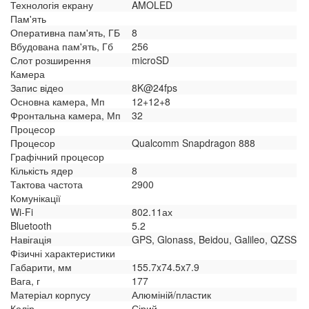
Технологія екрану
AMOLED
Пам'ять
Оперативна пам'ять, ГБ
8
Вбудована пам'ять, Гб
256
Слот розширення
microSD
Камера
Запис відео
8K@24fps
Основна камера, Мп
12+12+8
Фронтальна камера, Мп
32
Процесор
Процесор
Qualcomm Snapdragon 888
Графічний процесор
Кількість ядер
8
Тактова частота
2900
Комунікації
Wi-Fi
802.11ах
Bluetooth
5.2
Навігація
GPS, Glonass, Beidou, Galileo, QZSS
Фізичні характеристики
Габарити, мм
155.7x74.5x7.9
Вага, г
177
Матеріал корпусу
Алюміній/пластик
Колір
Сірий