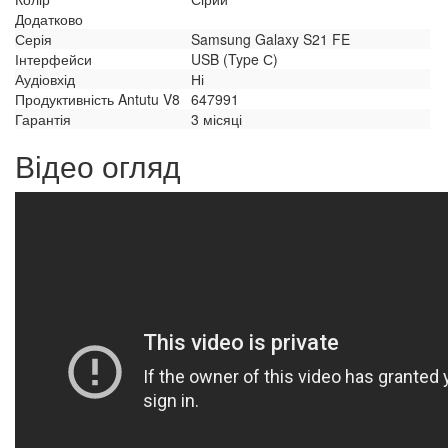
Додатково
Серія
Samsung Galaxy S21 FE
Інтерфейси
USB (Type С)
Аудіовхід
Ні
Продуктивність Antutu V8
647991
Гарантія
3 місяці
Відео огляд