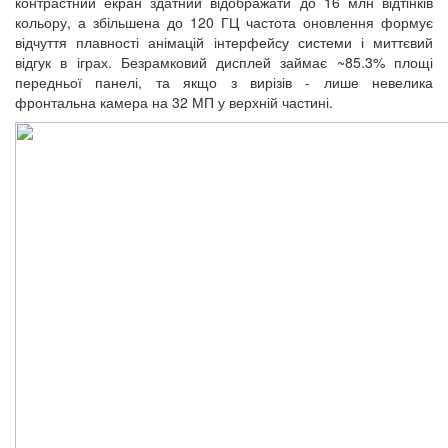
контрастний екран здатний відображати до 16 млн відтінків
кольору, а збільшена до 120 ГЦ частота оновлення формує
відчуття плавності анімацій інтерфейсу системи і миттєвий
відгук в іграх. Безрамковий дисплей займає ~85.3% площі
передньої панелі, та якщо з вирізів - лише невелика
фронтальна камера на 32 МП у верхній частині.