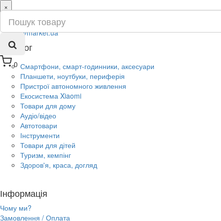
×
ru
ua
Каталог
0
Смартфони, смарт-годинники, аксесуари
Планшети, ноутбуки, периферія
Пристрої автономного живлення
Екосистема Xiaomi
Товари для дому
Аудіо/відео
Автотовари
Інструменти
Товари для дітей
Туризм, кемпінг
Здоров'я, краса, догляд
Інформація
Чому ми?
Замовлення / Оплата