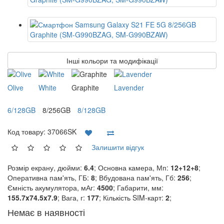
Інші кольори та модифікації
Olive
White
Graphite
Lavender
6/128GB
8/256GB
8/128GB
Код товару:
37066SK
Залишити відгук
Розмір екрану, дюйми:
6.4
; Основна камера, Мп:
12+12+8
;
Оперативна пам'ять, ГБ:
8
; Вбудована пам'ять, Гб:
256
;
Ємність акумулятора, мАг:
4500
; Габарити, мм:
155.7x74.5x7.9
; Вага, г:
177
; Кількість SIM-карт:
2
;
Немає в наявності