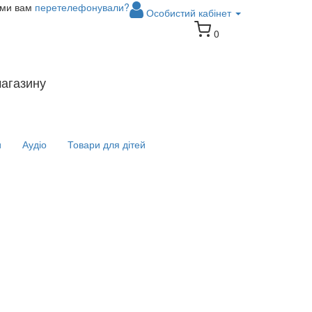
 ми вам
перетелефонували?
Особистий кабінет
0
магазину
и
Аудіо
Товари для дітей