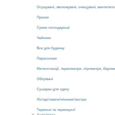
Осушувачі, зволожувачі, очищувачі, вентилят
Праски
Сумки господарські
Чайники
Все для будинку
Парасольки
Метеостанції, термометри, гігрометри, баром
Обігрівачі
Сушарки для одягу
Ліхтарі/лампи/нічники/люстри
Термоси та термокухлі
Аудіо/відео