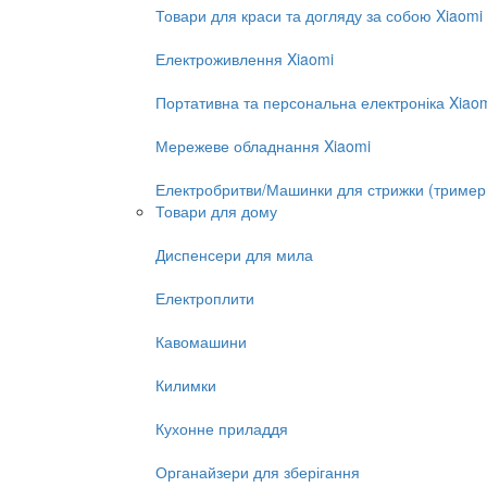
Товари для краси та догляду за собою Xiaomi
Електроживлення Xiaomi
Портативна та персональна електроніка Xiao
Мережеве обладнання Xiaomi
Електробритви/Машинки для стрижки (тример
Товари для дому
Диспенсери для мила
Електроплити
Кавомашини
Килимки
Кухонне приладдя
Органайзери для зберігання