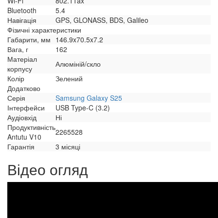
Wi-Fi
802.11ax
Bluetooth
5.4
Навігація
GPS, GLONASS, BDS, Galileo
Фізичні характеристики
Габарити, мм
146.9x70.5x7.2
Вага, г
162
Матеріал
Алюміній/скло
корпусу
Колір
Зелений
Додатково
Серія
Samsung Galaxy S25
Інтерфейси
USB Type-C (3.2)
Аудіовхід
Ні
Продуктивність
2265528
Antutu V10
Гарантія
3 місяці
Відео огляд