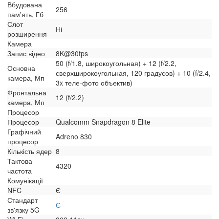
Вбудована
256
пам'ять, Гб
Слот
Ні
розширення
Камера
Запис відео
8K@30fps
50 (f/1.8, широкоугольная) + 12 (f/2.2,
Основна
сверхширокоугольная, 120 градусов) + 10 (f/2.4,
камера, Мп
3x теле-фото объектив)
Фронтальна
12 (f/2.2)
камера, Мп
Процесор
Процесор
Qualcomm Snapdragon 8 Elite
Графічний
Adreno 830
процесор
Кількість ядер
8
Тактова
4320
частота
Комунікації
NFC
Є
Стандарт
Є
зв'язку 5G