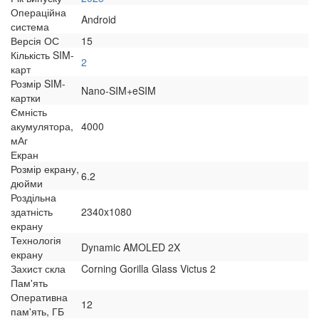
Операційна
Android
система
Версія ОС
15
Кількість SIM-
2
карт
Розмір SIM-
Nano-SIM+eSIM
картки
Ємність
акумулятора,
4000
мАг
Екран
Розмір екрану,
6.2
дюйми
Роздільна
здатність
2340x1080
екрану
Технологія
Dynamic AMOLED 2X
екрану
Захист скла
Corning Gorilla Glass Victus 2
Пам'ять
Оперативна
12
пам'ять, ГБ