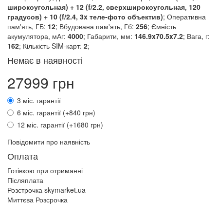
широкоугольная) + 12 (f/2.2, сверхширокоугольная, 120
градусов) + 10 (f/2.4, 3x теле-фото объектив)
; Оперативна
пам'ять, ГБ:
12
; Вбудована пам'ять, Гб:
256
; Ємність
акумулятора, мАг:
4000
; Габарити, мм:
146.9x70.5x7.2
; Вага, г:
162
; Кількість SIM-карт:
2
;
Немає в наявності
27999 грн
3 міс. гарантії
6 міс. гарантії (+840 грн)
12 міс. гарантії (+1680 грн)
Повідомити про наявність
Оплата
Готівкою при отриманні
Післяплата
Розстрочка skymarket.ua
Миттєва Розсрочка