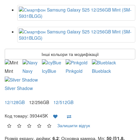
Інші кольори та модифікації
Mint
Navy
IcyBlue
Pinkgold
Blueblack
Silver Shadow
12/128GB
12/256GB
12/512GB
Код товару:
39344SK
Залишити відгук
Розмір екрану, дюйми:
6.2
; Основна камера, Мп:
50 (f/1.8,