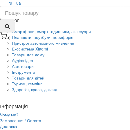
ru
ua
×
Каталог
Смартфони, смарт-годинники, аксесуари
Планшети, ноутбуки, периферія
0
Пристрої автономного живлення
Екосистема Xiaomi
Товари для дому
Аудіо/відео
Автотовари
Інструменти
Товари для дітей
Туризм, кемпінг
Здоров'я, краса, догляд
Інформація
Чому ми?
Замовлення / Оплата
Доставка