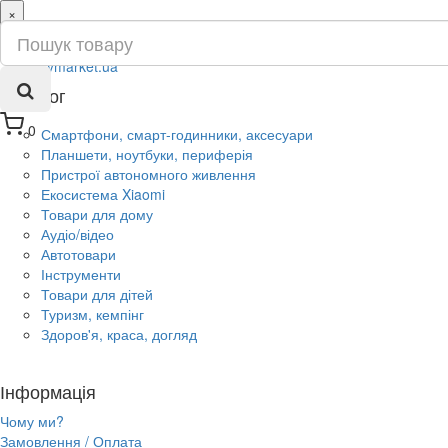
×
ru
ua
Каталог
0
Смартфони, смарт-годинники, аксесуари
Планшети, ноутбуки, периферія
Пристрої автономного живлення
Екосистема Xiaomi
Товари для дому
Аудіо/відео
Автотовари
Інструменти
Товари для дітей
Туризм, кемпінг
Здоров'я, краса, догляд
Інформація
Чому ми?
Замовлення / Оплата