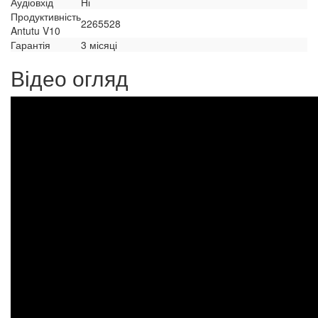
Аудіовхід
Ні
Продуктивність
2265528
Antutu V10
Гарантія
3 місяці
Відео огляд