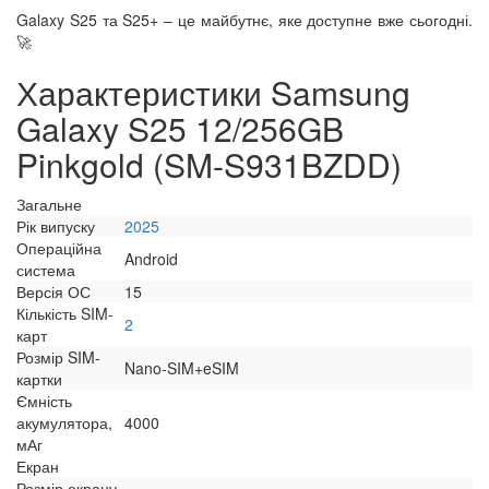
Galaxy S25 та S25+ – це майбутнє, яке доступне вже сьогодні.
🚀
Характеристики Samsung
Galaxy S25 12/256GB
Pinkgold (SM-S931BZDD)
Загальне
Рік випуску
2025
Операційна
Android
система
Версія ОС
15
Кількість SIM-
2
карт
Розмір SIM-
Nano-SIM+eSIM
картки
Ємність
акумулятора,
4000
мАг
Екран
Розмір екрану,