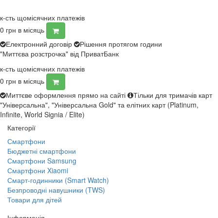
к-сть щомісячних платежів
0
грн в місяць
Електронний договір
Рішення протягом години
"Миттєва розстрочка" від ПриватБанк
к-сть щомісячних платежів
0
грн в місяць
Миттєве оформлення прямо на сайті
Тільки для тримачів карт
"Універсальна", "Універсальна Gold" та елітних карт (Platinum,
Infinite, World Signia / Elite)
Категорії
Смартфони
Бюджетні смартфони
Смартфони Samsung
Смартфони Xiaomi
Смарт-годинники (Smart Watch)
Безпроводні навушники (TWS)
Товари для дітей
Інформація