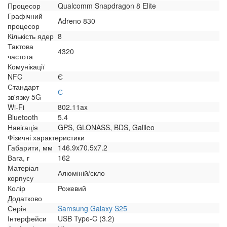
Процесор
Qualcomm Snapdragon 8 Elite
Графічний
Adreno 830
процесор
Кількість ядер
8
Тактова
4320
частота
Комунікації
NFC
Є
Стандарт
Є
зв'язку 5G
Wi-Fi
802.11ax
Bluetooth
5.4
Навігація
GPS, GLONASS, BDS, Galileo
Фізичні характеристики
Габарити, мм
146.9x70.5x7.2
Вага, г
162
Матеріал
Алюміній/скло
корпусу
Колір
Рожевий
Додатково
Серія
Samsung Galaxy S25
Інтерфейси
USB Type-C (3.2)