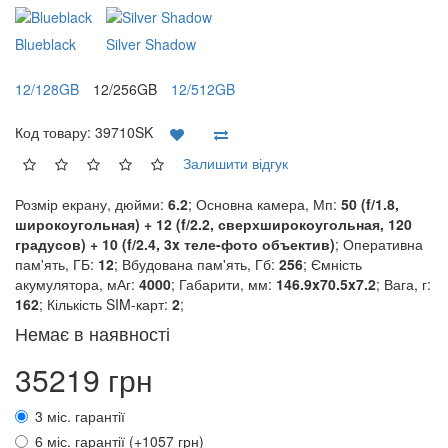
Blueblack
Silver Shadow
12/128GB
12/256GB
12/512GB
Код товару:
39710SK
Залишити відгук
Розмір екрану, дюйми:
6.2
; Основна камера, Мп:
50 (f/1.8,
широкоугольная) + 12 (f/2.2, сверхширокоугольная, 120
градусов) + 10 (f/2.4, 3x теле-фото объектив)
; Оперативна
пам'ять, ГБ:
12
; Вбудована пам'ять, Гб:
256
; Ємність
акумулятора, мАг:
4000
; Габарити, мм:
146.9x70.5x7.2
; Вага, г:
162
; Кількість SIM-карт:
2
;
Немає в наявності
35219 грн
3 міс. гарантії
6 міс. гарантії (+1057 грн)