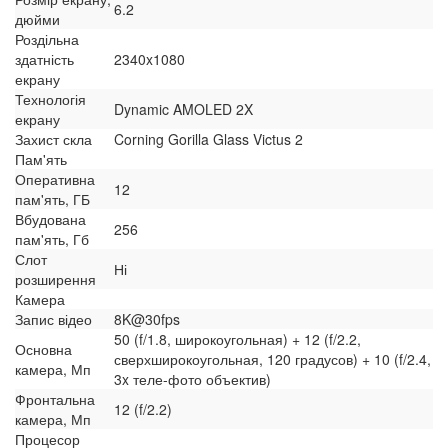
6.2
дюйми
Роздільна
здатність
2340x1080
екрану
Технологія
Dynamic AMOLED 2X
екрану
Захист скла
Corning Gorilla Glass Victus 2
Пам'ять
Оперативна
12
пам'ять, ГБ
Вбудована
256
пам'ять, Гб
Слот
Ні
розширення
Камера
Запис відео
8K@30fps
50 (f/1.8, широкоугольная) + 12 (f/2.2,
Основна
сверхширокоугольная, 120 градусов) + 10 (f/2.4,
камера, Мп
3x теле-фото объектив)
Фронтальна
12 (f/2.2)
камера, Мп
Процесор