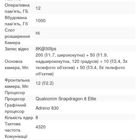
Оперативна
12
пам'ять, ГБ
Вбудована
1000
пам'ять, Гб
Слот
Ні
розширення
Камера
Запис відео
8K@30fps
200 (f/1.7, ширококутна) + 50 (f/1.9,
Основна
надширококутна, 120 градусів) + 10 (f/2.4, 3x
камера, Мп
телефото об'єктив) + 50 (f/3.4, 5x телефото
об'єктив)
Фронтальна
12 (f/2.2)
камера, Мп
Процесор
Процесор
Qualcomm Snapdragon 8 Elite
Графічний
Adreno 830
процесор
Кількість ядер
8
Тактова
4320
частота
Комунікації