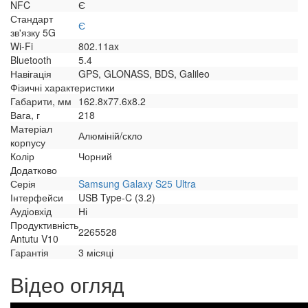
NFC
Є
Стандарт
Є
зв'язку 5G
Wi-Fi
802.11ax
Bluetooth
5.4
Навігація
GPS, GLONASS, BDS, Galileo
Фізичні характеристики
Габарити, мм
162.8x77.6x8.2
Вага, г
218
Матеріал
Алюміній/скло
корпусу
Колір
Чорний
Додатково
Серія
Samsung Galaxy S25 Ultra
Інтерфейси
USB Type-C (3.2)
Аудіовхід
Ні
Продуктивність
2265528
Antutu V10
Гарантія
3 місяці
Відео огляд