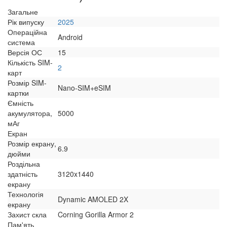
Загальне
Рік випуску
2025
Операційна
Android
система
Версія ОС
15
Кількість SIM-
2
карт
Розмір SIM-
Nano-SIM+eSIM
картки
Ємність
акумулятора,
5000
мАг
Екран
Розмір екрану,
6.9
дюйми
Роздільна
здатність
3120x1440
екрану
Технологія
Dynamic AMOLED 2X
екрану
Захист скла
Corning Gorilla Armor 2
Пам'ять