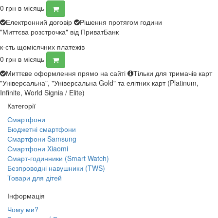
0
грн в місяць
Електронний договір
Рішення протягом години
"Миттєва розстрочка" від ПриватБанк
к-сть щомісячних платежів
0
грн в місяць
Миттєве оформлення прямо на сайті
Тільки для тримачів карт
"Універсальна", "Універсальна Gold" та елітних карт (Platinum,
Infinite, World Signia / Elite)
Категорії
Смартфони
Бюджетні смартфони
Смартфони Samsung
Смартфони Xiaomi
Смарт-годинники (Smart Watch)
Безпроводні навушники (TWS)
Товари для дітей
Інформація
Чому ми?