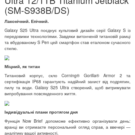
Ultra 12/1TB Titanium Jetblack
(SM-S938B/DS)
Лаконічний. Епічний.
Galaxy S25 Ultra поєднує культовий дизайн серії Galaxy S із
передовими технологіями. Завдяки витонченій титановій рамці
та вбудованому S Pen цей смартфон став еталоном сучасного
стилю.
Міцний, як титан
Титановий корпус, скло Corning® Gorilla® Armor 2 та
сертифікація IP68 гарантують надійний захист від подряпин,
пилу та води. Galaxy S25 Ultra створений, щоб витримувати
випробування повсякденного життя.
Індивідуальні плани протягом дня
Функція Now Brief допоможе ефективно організувати день:
вранці ви отримаєте персональний огляд справ, а ввечері —
аналітику вашої активності.