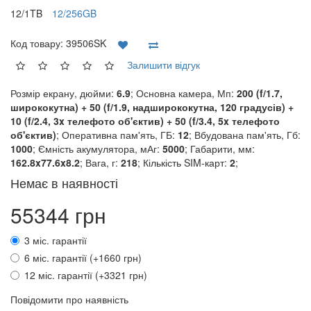
12/1TB
12/256GB
Код товару:
39506SK
Залишити відгук
Розмір екрану, дюйми:
6.9
; Основна камера, Мп:
200 (f/1.7,
ширококутна) + 50 (f/1.9, надширококутна, 120 градусів) +
10 (f/2.4, 3x телефото об'єктив) + 50 (f/3.4, 5x телефото
об'єктив)
; Оперативна пам'ять, ГБ:
12
; Вбудована пам'ять, Гб:
1000
; Ємність акумулятора, мАг:
5000
; Габарити, мм:
162.8x77.6x8.2
; Вага, г:
218
; Кількість SIM-карт:
2
;
Немає в наявності
55344 грн
3 міс. гарантії
6 міс. гарантії (+1660 грн)
12 міс. гарантії (+3321 грн)
Повідомити про наявність