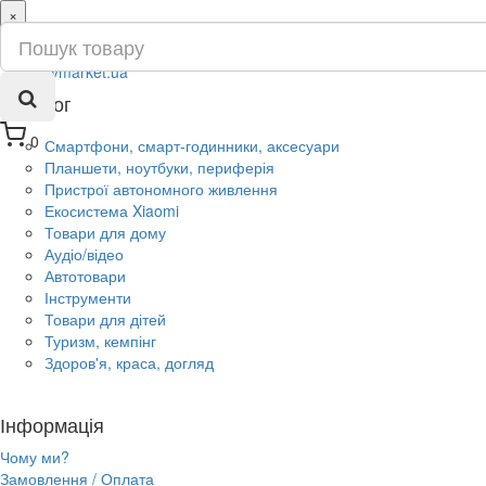
×
ru
ua
Каталог
0
Смартфони, смарт-годинники, аксесуари
Планшети, ноутбуки, периферія
Пристрої автономного живлення
Екосистема Xiaomi
Товари для дому
Аудіо/відео
Автотовари
Інструменти
Товари для дітей
Туризм, кемпінг
Здоров'я, краса, догляд
Інформація
Чому ми?
Замовлення / Оплата