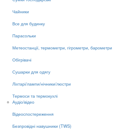
Чайники
Все для будинку
Парасольки
Метеостанції, термометри, гігрометри, барометри
Обігрівачі
Сушарки для одягу
Ліхтарі/лампи/нічники/люстри
Термоси та термокухлі
Аудіо/відео
Відеоспостереження
Безпровідні навушники (TWS)