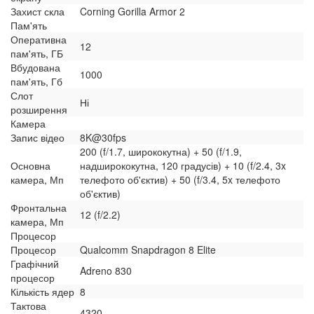
Захист скла
Corning Gorilla Armor 2
Пам'ять
Оперативна
12
пам'ять, ГБ
Вбудована
1000
пам'ять, Гб
Слот
Ні
розширення
Камера
Запис відео
8K@30fps
200 (f/1.7, ширококутна) + 50 (f/1.9,
Основна
надширококутна, 120 градусів) + 10 (f/2.4, 3x
камера, Мп
телефото об'єктив) + 50 (f/3.4, 5x телефото
об'єктив)
Фронтальна
12 (f/2.2)
камера, Мп
Процесор
Процесор
Qualcomm Snapdragon 8 Elite
Графічний
Adreno 830
процесор
Кількість ядер
8
Тактова
4320