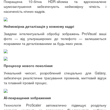
Покращена 10-бітна HDR-зйомка та вдосконалене
шумозаглушення забезпечують неймовірну чіткість і
насиченість нічних кадрів.
Неймовірна деталізація у кожному кадрі
Завдяки інтелектуальній обробці зображень ProVisual ваші
фото — від ультрашироких до телефото — залишаються
яскравими та деталізованими за будь-яких умов.
Процесор нового покоління
Унікальний чипсет, розроблений спеціально для Galaxy,
забезпечує реалістичне трасування променів, миттєвий відгук
та плавний ігровий процес.
AI-покращення зображення
Технологія ProScaler автоматично підвищує роздільну
здатність контенту за допомогою AI-алгоритмів, роблячи