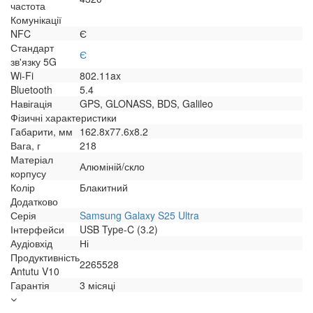
частота
Комунікації
NFC
Є
Стандарт
Є
зв'язку 5G
Wi-Fi
802.11ax
Bluetooth
5.4
Навігація
GPS, GLONASS, BDS, Galileo
Фізичні характеристики
Габарити, мм
162.8x77.6x8.2
Вага, г
218
Матеріал
Алюміній/скло
корпусу
Колір
Блакитний
Додатково
Серія
Samsung Galaxy S25 Ultra
Інтерфейси
USB Type-C (3.2)
Аудіовхід
Ні
Продуктивність
2265528
Antutu V10
Гарантія
3 місяці