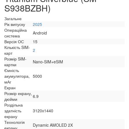
S938BZBH)
Загальне
Рік випуску
2025
Операційна
Android
система
Версія ОС
15
Кількість SIM-
2
карт
Розмір SIM-
Nano-SIM+eSIM
картки
Ємність
акумулятора,
5000
мАг
Екран
Розмір екрану,
6.9
дюйми
Роздільна
здатність
3120x1440
екрану
Технологія
Dynamic AMOLED 2X
екрану