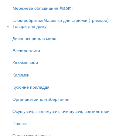
Мережеве обладнання Xiaomi
Електробритви/Машинки для стрижки (тримери)
Товари для дому
Диспенсери для мила
Електроплити
Кавомашини
Килимки
Кухонне приладдя
Органайзери для зберігання
Осушувачі, зволожувачі, очищувачі, вентилятори
Праски
Сумки господарські