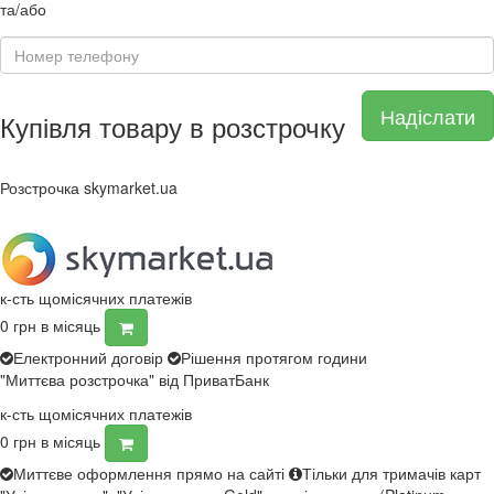
та/або
Надіслати
Купівля товару в розстрочку
Розстрочка skymarket.ua
к-сть щомісячних платежів
0
грн в місяць
Електронний договір
Рішення протягом години
"Миттєва розстрочка" від ПриватБанк
к-сть щомісячних платежів
0
грн в місяць
Миттєве оформлення прямо на сайті
Тільки для тримачів карт