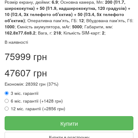
Розмір екрану, дюйми:
6.9
; Основна камера, Мп:
200 (f/1.7,
ширококутна) + 50 (f/1.9, надширококутна, 120 градусів) +
10 (f/2.4, 3x телефото об'єктив) + 50 (f/3.4, 5x телефото
об'єктив)
; Оперативна пам'ять, ГБ:
12
; Вбудована пам'ять, Гб:
1000
; Ємність акумулятора, мАг:
5000
; Габарити, мм:
162.8x77.6x8.2
; Вага, г:
218
; Кількість SIM-карт:
2
;
В наявності
75999 грн
47607 грн
Економія: 28392 грн (37%)
3 міс. гарантії
6 міс. гарантії (+1428 грн)
12 міс. гарантії (+2856 грн)
Купити
Купити в розстрочку