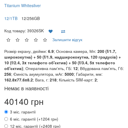
Titanium Whitesilver
12/1TB
12/256GB
Код товару:
39326SK
Залишити відгук
Розмір екрану, дюйми:
6.9
; Основна камера, Мп:
200 (f/1.7,
ширококутна) + 50 (f/1.9, надширококутна, 120 градусів) +
10 (f/2.4, 3x телефото об'єктив) + 50 (f/3.4, 5x телефото
об'єктив)
; Оперативна пам'ять, ГБ:
12
; Вбудована пам'ять, Гб:
256
; Ємність акумулятора, мАг:
5000
; Габарити, мм:
162.8x77.6x8.2
; Вага, г:
218
; Кількість SIM-карт:
2
;
Немає в наявності
40140 грн
3 міс. гарантії
6 міс. гарантії (+1204 грн)
12 міс. гарантії (+2408 грн)