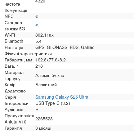
4320
частота
Комунікації
NFC
Є
Стандарт
Є
зв'язку 5G
Wi-Fi
802.11ax
Bluetooth
5.4
Навігація
GPS, GLONASS, BDS, Galileo
Фізичні характеристики
Габарити, мм
162.8x77.6x8.2
Вага, г
218
Матеріал
Алюміній/скло
корпусу
Колір
Блакитний
Додатково
Серія
Samsung Galaxy S25 Ultra
Інтерфейси
USB Type-C (3.2)
Аудіовхід
Ні
Продуктивність
2265528
Antutu V10
Гарантія
3 місяці