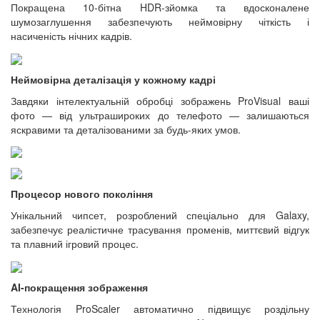
Покращена 10-бітна HDR-зйомка та вдосконалене
шумозаглушення забезпечують неймовірну чіткість і
насиченість нічних кадрів.
Неймовірна деталізація у кожному кадрі
Завдяки інтелектуальній обробці зображень ProVisual ваші
фото — від ультрашироких до телефото — залишаються
яскравими та деталізованими за будь-яких умов.
Процесор нового покоління
Унікальний чипсет, розроблений спеціально для Galaxy,
забезпечує реалістичне трасування променів, миттєвий відгук
та плавний ігровий процес.
AI-покращення зображення
Технологія ProScaler автоматично підвищує роздільну