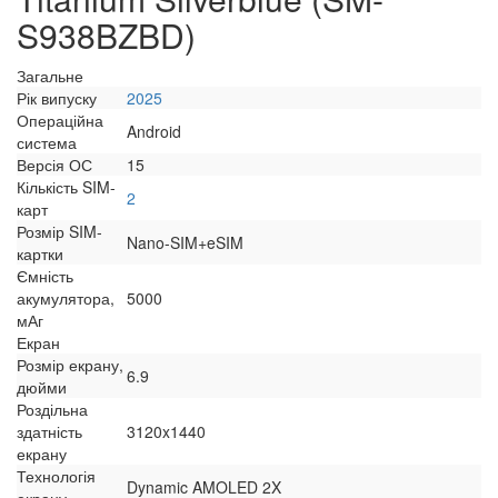
S938BZBD)
Загальне
Рік випуску
2025
Операційна
Android
система
Версія ОС
15
Кількість SIM-
2
карт
Розмір SIM-
Nano-SIM+eSIM
картки
Ємність
акумулятора,
5000
мАг
Екран
Розмір екрану,
6.9
дюйми
Роздільна
здатність
3120x1440
екрану
Технологія
Dynamic AMOLED 2X