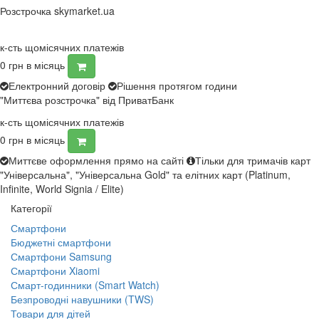
Розстрочка skymarket.ua
к-сть щомісячних платежів
0
грн в місяць
Електронний договір
Рішення протягом години
"Миттєва розстрочка" від ПриватБанк
к-сть щомісячних платежів
0
грн в місяць
Миттєве оформлення прямо на сайті
Тільки для тримачів карт
"Універсальна", "Універсальна Gold" та елітних карт (Platinum,
Infinite, World Signia / Elite)
Категорії
Смартфони
Бюджетні смартфони
Смартфони Samsung
Смартфони Xiaomi
Смарт-годинники (Smart Watch)
Безпроводні навушники (TWS)
Товари для дітей