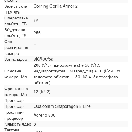
екрану
Захист скла
Corning Gorilla Armor 2
Пам'ять
Оперативна
12
пам'ять, ГБ
Вбудована
256
пам'ять, Гб
Слот
Ні
розширення
Камера
Запис відео
8K@30fps
200 (f/1.7, ширококутна) + 50 (f/1.9,
Основна
надширококутна, 120 градусів) + 10 (f/2.4, 3x
камера, Мп
телефото об'єктив) + 50 (f/3.4, 5x телефото
об'єктив)
Фронтальна
12 (f/2.2)
камера, Мп
Процесор
Процесор
Qualcomm Snapdragon 8 Elite
Графічний
Adreno 830
процесор
Кількість ядер
8
Тактова