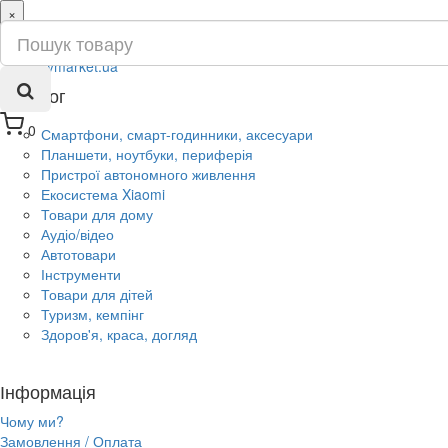
×
ru
ua
Каталог
0
Смартфони, смарт-годинники, аксесуари
Планшети, ноутбуки, периферія
Пристрої автономного живлення
Екосистема Xiaomi
Товари для дому
Аудіо/відео
Автотовари
Інструменти
Товари для дітей
Туризм, кемпінг
Здоров'я, краса, догляд
Інформація
Чому ми?
Замовлення / Оплата