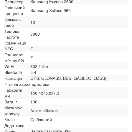
Процесор
Samsung Exynos 2600
Графічний
Samsung Xclipse 960
процесор
Кількість
10
ядер
Тактова
3800
частота
Комунікації
NFC
Є
Стандарт
Є
зв'язку 5G
Wi-Fi
802.11be
Bluetooth
5.4
Навігація
GPS, GLONASS, BDS, GALILEO, QZSS)
Фізичні характеристики
Габарити,
158.4x75.8x7.3
мм
Вага, г
190
Матеріал
Алюміній/скло
корпусу
Колір
Сріблястий
Додатково
Серія
Samsung Galaxy S26+