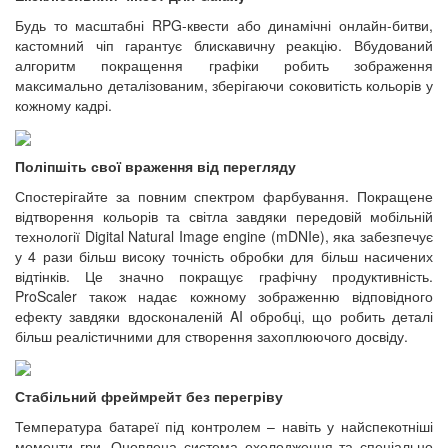
Будь то масштабні RPG-квести або динамічні онлайн-битви,
кастомний чіп гарантує блискавичну реакцію. Вбудований
алгоритм покращення графіки робить зображення
максимально деталізованим, зберігаючи соковитість кольорів у
кожному кадрі.
Поліпшіть свої враження від перегляду
Спостерігайте за повним спектром фарбування. Покращене
відтворення кольорів та світла завдяки передовій мобільній
технології Digital Natural Image engine (mDNIe), яка забезпечує
у 4 рази більш високу точність обробки для більш насичених
відтінків. Це значно покращує графічну продуктивність.
ProScaler також надає кожному зображенню відповідного
ефекту завдяки вдосконаленій AI обробці, що робить деталі
більш реалістичними для створення захоплюючого досвіду.
Стабільний фреймрейт без перегріву
Температура батареї під контролем – навіть у найспекотніші
моменти гри. Оновлена система охолодження та спеціально