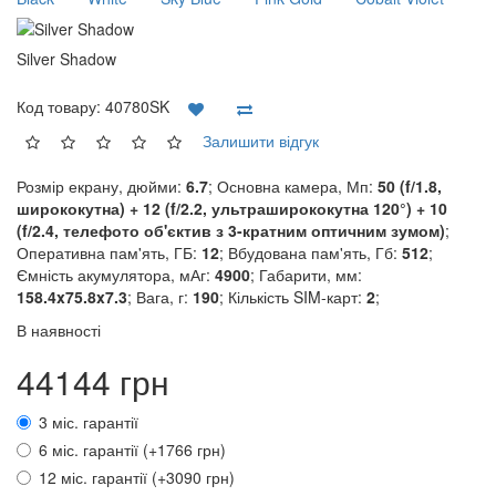
Silver Shadow
Код товару:
40780SK
Залишити відгук
Розмір екрану, дюйми:
6.7
; Основна камера, Мп:
50 (f/1.8,
ширококутна) + 12 (f/2.2, ультраширококутна 120°) + 10
(f/2.4, телефото об'єктив з 3-кратним оптичним зумом)
;
Оперативна пам'ять, ГБ:
12
; Вбудована пам'ять, Гб:
512
;
Ємність акумулятора, мАг:
4900
; Габарити, мм:
158.4x75.8x7.3
; Вага, г:
190
; Кількість SIM-карт:
2
;
В наявності
44144 грн
3 міс. гарантії
6 міс. гарантії (+1766 грн)
12 міс. гарантії (+3090 грн)