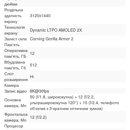
дюйми
Роздільна
здатність
3120x1440
екрану
Технологія
Dynamic LTPO AMOLED 2X
екрану
Захист скла
Corning Gorilla Armor 2
Пам'ять
Оперативна
12
пам'ять, ГБ
Вбудована
512
пам'ять, Гб
Слот
Ні
розширення
Камера
Запис відео
8K@30fps
50 (f/1.8, ширококутна) + 12 (f/2.2,
Основна
ультраширококутна 120°) + 10 (f/2.4, телефото
камера, Мп
об'єктив з 3-кратним оптичним зумом)
Фронтальна
12 (f/2.2)
камера, Мп
Процесор