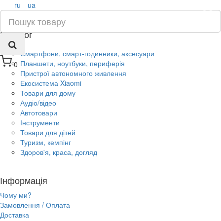
ru
ua
×
Каталог
Смартфони, смарт-годинники, аксесуари
Планшети, ноутбуки, периферія
0
Пристрої автономного живлення
Екосистема Xiaomi
Товари для дому
Аудіо/відео
Автотовари
Інструменти
Товари для дітей
Туризм, кемпінг
Здоров'я, краса, догляд
Інформація
Чому ми?
Замовлення / Оплата
Доставка