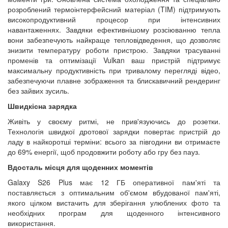
розроблений термоінтерфейсний матеріал (TIM) підтримують
високопродуктивний процесор при інтенсивних
навантаженнях. Завдяки ефективнішому розсіюванню тепла
вони забезпечують найкраще тепловідведення, що дозволяє
знизити температуру роботи пристрою. Завдяки трасуванні
променів та оптимізації Vulkan ваш пристрій підтримує
максимальну продуктивність при тривалому перегляді відео,
забезпечуючи плавне зображення та блискавичний рендеринг
без зайвих зусиль.
Швидкісна зарядка
Живіть у своєму ритмі, не прив'язуючись до розетки.
Технологія швидкої дротової зарядки повертає пристрій до
ладу в найкоротші терміни: всього за півгодини ви отримаєте
до 69% енергії, щоб продовжити роботу або гру без пауз.
Вдосталь місця для щоденних моментів
Galaxy S26 Plus має 12 ГБ оперативної пам'яті та
поставляється з оптимальним об'ємом вбудованої пам'яті,
якого цілком вистачить для зберігання улюблених фото та
необхідних програм для щоденного інтенсивного
використання.