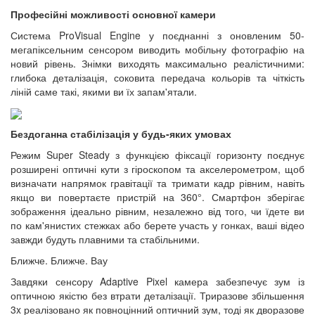
Професійні можливості основної камери
Система ProVisual Engine у поєднанні з оновленим 50-
мегапіксельним сенсором виводить мобільну фотографію на
новий рівень. Знімки виходять максимально реалістичними:
глибока деталізація, соковита передача кольорів та чіткість
ліній саме такі, якими ви їх запам'ятали.
Бездоганна стабілізація у будь-яких умовах
Режим Super Steady з функцією фіксації горизонту поєднує
розширені оптичні кути з гіроскопом та акселерометром, щоб
визначати напрямок гравітації та тримати кадр рівним, навіть
якщо ви повертаєте пристрій на 360°. Смартфон зберігає
зображення ідеально рівним, незалежно від того, чи їдете ви
по кам'янистих стежках або берете участь у гонках, ваші відео
завжди будуть плавними та стабільними.
Ближче. Ближче. Вау
Завдяки сенсору Adaptive Pixel камера забезпечує зум із
оптичною якістю без втрати деталізації. Триразове збільшення
3x реалізовано як повноцінний оптичний зум, тоді як дворазове