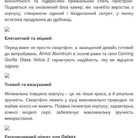
монолітності та підкреслює преміальний стиль пристрою.
Подивіться на оновлений блок камер: він начебто виростає з
корпусу, створюючи єдиний і бездоганний силует, у якому
естетика продумана до дрібниць.
Елегантний та міцний
Перед вами не просто смартфон, а захищений девайс готовий
до випробувань. Armor Aluminum в основі рами та скло Corning
Gorilla Glass Victus 2 гарантують надійність, яку ви відчуєте
одразу.
Тонкий та вишуканий
Мінімальна товщина корпусу – це не лише краса, а й реальна
зручність. Смартфон лежить у руці максимально природно та
майже нічого не важить. Плавна геометрія корпусу, характерна
кожної моделі серії, забезпечує максимальну зручність
використання.
Ексклюзивний чіпсет для Galaxy