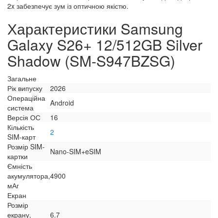
2x забезпечує зум із оптичною якістю.
Характеристики Samsung
Galaxy S26+ 12/512GB Silver
Shadow (SM-S947BZSG)
Загальне
Рік випуску
2026
Операційна
Android
система
Версія ОС
16
Кількість
2
SIM-карт
Розмір SIM-
Nano-SIM+eSIM
картки
Ємність
акумулятора,
4900
мАг
Екран
Розмір
екрану,
6.7