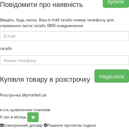
Купити
Повідомити про наявність
Введіть, будь ласка, Ваш e-mail та/або номер телефону для
отримання листа та/або SMS повідомлення
та/або
Надіслати
Купівля товару в розстрочку
Розстрочка skymarket.ua
к-сть щомісячних платежів
0
грн в місяць
Електронний договір
Рішення протягом години