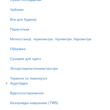
Чайники
Все для будинку
Парасольки
Метеостанції, термометри, гігрометри, барометри
Обігрівачі
Сушарки для одягу
Ліхтарі/лампи/нічники/люстри
Термоси та термокухлі
Аудіо/відео
Відеоспостереження
Безпровідні навушники (TWS)