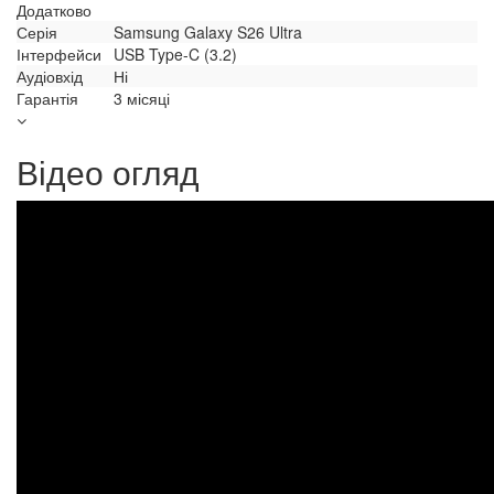
Додатково
Серія
Samsung Galaxy S26 Ultra
Інтерфейси
USB Type-C (3.2)
Аудіовхід
Ні
Гарантія
3 місяці
Відео огляд