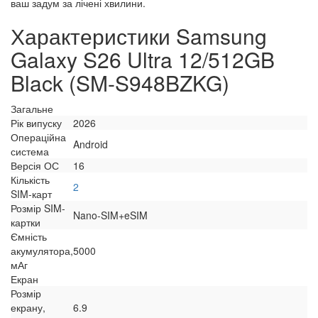
ваш задум за лічені хвилини.
Характеристики Samsung
Galaxy S26 Ultra 12/512GB
Black (SM-S948BZKG)
Загальне
Рік випуску
2026
Операційна
Android
система
Версія ОС
16
Кількість
2
SIM-карт
Розмір SIM-
Nano-SIM+eSIM
картки
Ємність
акумулятора,
5000
мАг
Екран
Розмір
екрану,
6.9