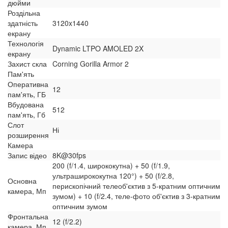
дюйми
Роздільна
здатність
3120x1440
екрану
Технологія
Dynamic LTPO AMOLED 2X
екрану
Захист скла
Corning Gorilla Armor 2
Пам'ять
Оперативна
12
пам'ять, ГБ
Вбудована
512
пам'ять, Гб
Слот
Ні
розширення
Камера
Запис відео
8K@30fps
200 (f/1.4, ширококутна) + 50 (f/1.9,
ультраширококутна 120°) + 50 (f/2.8,
Основна
перископічний телеоб'єктив з 5-кратним оптичним
камера, Мп
зумом) + 10 (f/2.4, теле-фото об'єктив з 3-кратним
оптичним зумом
Фронтальна
12 (f/2.2)
камера, Мп