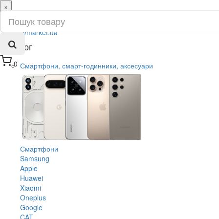
×
ru
ua
Каталог
0
Смартфони, смарт-годинники, аксесуари
Смартфони
Samsung
Apple
Huawei
Xiaomi
Oneplus
Google
CAT