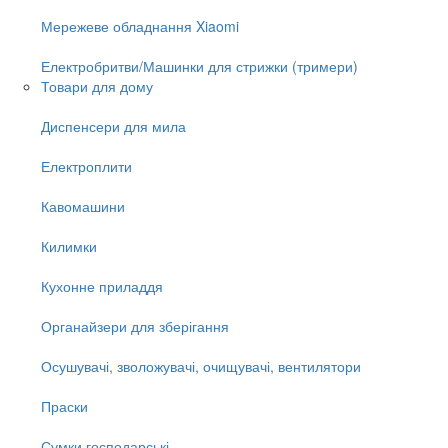
Мережеве обладнання Xiaomi
Електробритви/Машинки для стрижки (тримери)
Товари для дому
Диспенсери для мила
Електроплити
Кавомашини
Килимки
Кухонне приладдя
Органайзери для зберігання
Осушувачі, зволожувачі, очищувачі, вентилятори
Праски
Сумки господарські