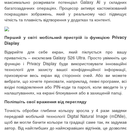
максимально розкривати потенціал Galaxy AI у складних
багатозадачних операціях. Процесор активує кастомізований
покращувач зображень, який у реальному часі підвищує
чіткість та плавність відтворення у додатках та контенті.
Перший у світі мобільний пристрій із функцією Privacy
Display
Відкрийте для себе екран, який піклується про вашу
приватність – ексклюзив Galaxy S26 Ultra. Просто увімкніть цю
функцію і Privacy Display буде використовувати інноваційні
технології для захисту вашої конфіденційної інформації,
приховуючи весь екран від сторонніх очей. Або ви можете
вибрати, що хочете приховати, наприклад, певні програми, всі
вхідні повідомлення або PIN-коди та паролі, коли вводите їх у
налаштуваннях, на екрані блокування або в захищеній папці.
Поліпшіть свої враження від перегляду
Точність обробки глибини кольору зросла у 4 рази завдяки
передовій мобільній технології Digital Natural Image (mDNIe),
щоб ви могли бачити кольори та градації саме так, як задумав
автор. Від найглибших до найяскравіших відтінків, це дозволяє