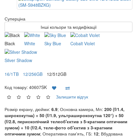
Суперціна
Інші кольори та модифікації
Black
White
Sky Blue
Cobalt Violet
Silver Shadow
16/1TB
12/256GB
12/512GB
Код товару:
40607SK
Залишити відгук
Розмір екрану, дюйми:
6.9
; Основна камера, Мп:
200 (f/1.4,
ширококутна) + 50 (f/1.9, ультраширококутна 120°) + 50
(f/2.8, перископічний телеоб'єктив з 5-кратним оптичним
зумом) + 10 (f/2.4, теле-фото об'єктив з 3-кратним
оптичним зумом
; Оперативна пам'ять, ГБ:
12
; Вбудована