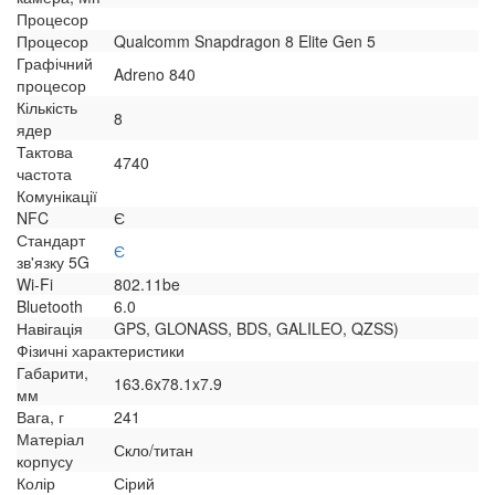
Процесор
Процесор
Qualcomm Snapdragon 8 Elite Gen 5
Графічний
Adreno 840
процесор
Кількість
8
ядер
Тактова
4740
частота
Комунікації
NFC
Є
Стандарт
Є
зв'язку 5G
Wi-Fi
802.11be
Bluetooth
6.0
Навігація
GPS, GLONASS, BDS, GALILEO, QZSS)
Фізичні характеристики
Габарити,
163.6x78.1x7.9
мм
Вага, г
241
Матеріал
Скло/титан
корпусу
Колір
Сірий