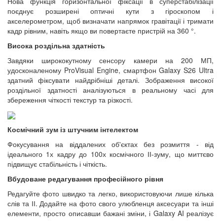
Нова функція горизонтальної фіксації в суперстабілізації
поєднує розширені оптичні кути з гіроскопом і
акселерометром, щоб визначати напрямок гравітації і тримати
кадр рівним, навіть якщо ви повертаєте пристрій на 360 °.
Висока роздільна здатність
Завдяки ширококутному сенсору камери на 200 МП,
удосконаленому ProVisual Engine, смартфон Galaxy S26 Ultra
здатний фіксувати найдрібніші деталі. Зображення високої
роздільної здатності аналізуються в реальному часі для
збереження чіткості текстур та різкості.
Космічний зум із штучним інтелектом
Фокусування на віддалених об'єктах без розмиття - від
ідеального 1х кадру до 100х космічного ІІ-зуму, що миттєво
підвищує стабільність і чіткість.
Вбудоване редагування професійного рівня
Редагуйте фото швидко та легко, використовуючи лише кілька
слів та ІІ. Додайте на фото свого улюбленця аксесуари та інші
елементи, просто описавши бажані зміни, і Galaxy AI реалізує