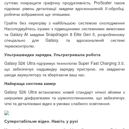
суттєво покращити графічну продуктивність. ProScaler також
піднімає рівень деталізації завдяки вдосконаленій ІІ-обробці,
роблячи зображення ще чіткішими.
Грайте без перегріву з найбільшою системою охолодження
Насолоджуйтесь іграми з підвищеними системними вимогами
та Galaxy AI завдяки Snapdragon 8 Elite Gen 5, розробленому
спеціально для Galaxy, та вдосконаленій системі
термоконтролю.
Ультрашвидка зарядка. Ультратривала робота
Galaxy S26 Ultra підтримує технологію Super Fast Charging 3.0,
що забезпечує надшвидку зарядку пристрою, не завдаючи
шкоди акумулятору та зберігаючи ваш час.
Найкраща система камер
Galaxy S26 Ultra встановлює новий стандарт нічної зйомки з
ширшими діафрагмами та шумопоглинанням, що забезпечує
чіткі та деталізовані відео в умовах слабкого освітлення.
Суперстабільне відео. Навіть у русі