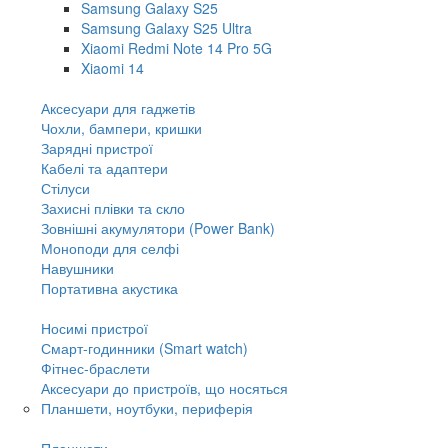
Samsung Galaxy S25
Samsung Galaxy S25 Ultra
Xiaomi Redmi Note 14 Pro 5G
Xiaomi 14
Аксесуари для гаджетів
Чохли, бампери, кришки
Зарядні пристрої
Кабелі та адаптери
Стілуси
Захисні плівки та скло
Зовнішні акумулятори (Power Bank)
Моноподи для селфі
Навушники
Портативна акустика
Носимі пристрої
Смарт-годинники (Smart watch)
Фітнес-браслети
Аксесуари до пристроїв, що носяться
Планшети, ноутбуки, периферія
Планшети