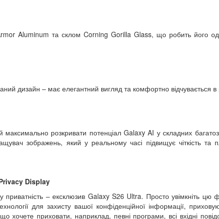
mor Aluminum та склом Corning Gorilla Glass, що робить його о
ний дизайн – має елегантний вигляд та комфортно відчувається в 
 максимально розкривати потенціал Galaxy AI у складних багато
ащувач зображень, який у реальному часі підвищує чіткість та п
rivacy Display
у приватність – ексклюзив Galaxy S26 Ultra. Просто увімкніть цю ф
 технології для захисту вашої конфіденційної інформації, прихову
 що хочете приховати, наприклад, певні програми, всі вхідні пові