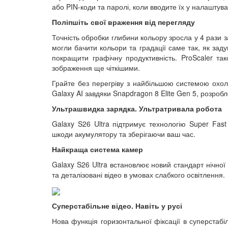
або PIN-коди та паролі, коли вводите їх у налаштув
Поліпшіть свої враження від перегляду
Точність обробки глибини кольору зросла у 4 рази за
могли бачити кольори та градації саме так, як заду
покращити графічну продуктивність. ProScaler так
зображення ще чіткішими.
Грайте без перегріву з найбільшою системою охо
Galaxy AI завдяки Snapdragon 8 Elite Gen 5, розроб
Ультрашвидка зарядка. Ультратривала робота
Galaxy S26 Ultra підтримує технологію Super Fas
шкоди акумулятору та зберігаючи ваш час.
Найкраща система камер
Galaxy S26 Ultra встановлює новий стандарт нічно
та деталізовані відео в умовах слабкого освітлення.
Суперстабільне відео. Навіть у русі
Нова функція горизонтальної фіксації в суперстабі