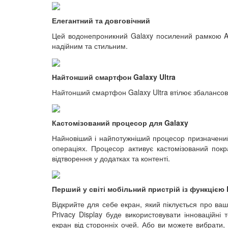
Елегантний та довговічний
Цей водонепроникний Galaxy посилений рамкою Ar
надійним та стильним.
Найтонший смартфон Galaxy Ultra
Найтонший смартфон Galaxy Ultra втілює збалансова
Кастомізований процесор для Galaxy
Найновіший і найпотужніший процесор призначений
операціях. Процесор активує кастомізований покр
відтворення у додатках та контенті.
Перший у світі мобільний пристрій із функцією P
Відкрийте для себе екран, який піклується про ваш
Privacy Display буде використовувати інноваційні
екран від сторонніх очей. Або ви можете вибрати,