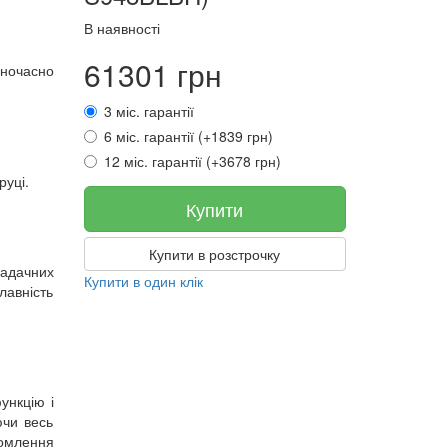
В наявності
61301 грн
дночасно
3 міс. гарантії
6 міс. гарантії (+1839 грн)
12 міс. гарантії (+3678 грн)
руці.
Купити
Купити в розстрочку
задачних
Купити в один клік
лавність
ункцію і
ючи весь
домлення