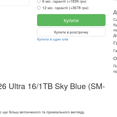
6 міс. гарантії (+1839 грн)
12 міс. гарантії (+3678 грн)
Д
Купити
С
К
п
Купити в розстрочку
До
Купити в один клік
Г
Га
О
П
п
 Ultra 16/1TB Sky Blue (SM-
ю ще більш витонченого та преміального вигляду.