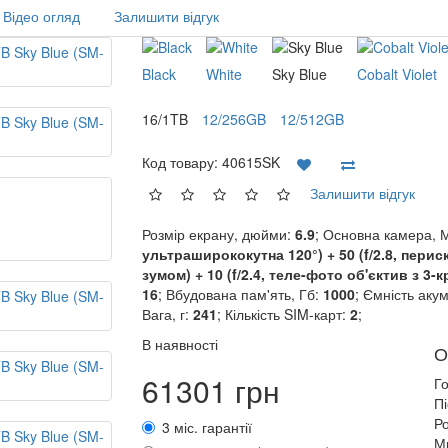
Відео огляд
Залишити відгук
Black
White
Sky Blue
Cobalt Violet
16/1TB
12/256GB
12/512GB
Код товару:
40615SK
Залишити відгук
Розмір екрану, дюйми:
6.9
; Основна камера, 
ультраширококутна 120°) + 50 (f/2.8, пери
зумом) + 10 (f/2.4, теле-фото об'єктив з 3
16
; Вбудована пам'ять, Гб:
1000
; Ємність аку
Вага, г:
241
; Кількість SIM-карт:
2
;
В наявності
О
61301 грн
Г
П
Ро
3 міс. гарантії
М