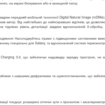
аннях, на екрані блокування або в захищеній папці.
вдяки передовій мобільній технології Digital Natural Image (mDNIe)
мав автор. Від найглибших до найяскравіших відтінків, це дозволяє
ож піднімає рівень деталізації завдяки вдосконаленій ІІ-обробці,
лодження Насолоджуйтесь іграми з підвищеними системними вим
леному спеціально для Galaxy, та вдосконаленій системі термоконт
t Charging 3.0, що забезпечує надшвидку зарядку пристрою, не 
ї зйомки з ширшими діафрагмами та шумопоглинанням, що забезпеч
лізації поєднує розширені оптичні кути з гіроскопом і акселеромет