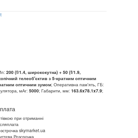
Мп:
200 (f/1.4, ширококутна) + 50 (f/1.9,
скопічний телеоб'єктив з 5-кратним оптичним
-кратним оптичним зумом
; Оперативна пам'ять, ГБ:
мулятора, мАг:
5000
; Габарити, мм:
163.6x78.1x7.9
;
плата
отівкою при отриманні
ісляплата
зстрочка skymarket.ua
иттєва Розсрочка