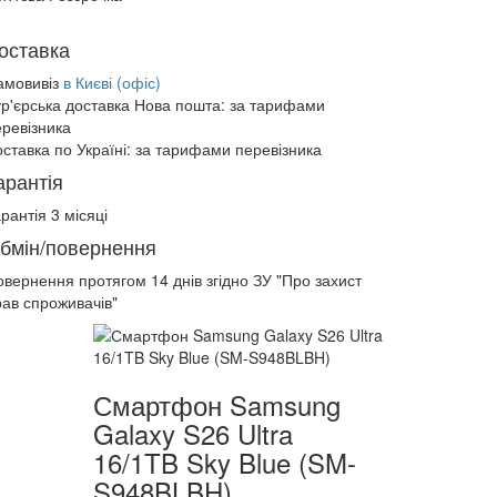
оставка
амовивіз
в Києві (офіс)
ур'єрська доставка Нова пошта:
за тарифами
еревізника
ставка по Україні:
за тарифами перевізника
арантія
рантія 3 місяці
бмін/повернення
овернення протягом
14 днів
згідно ЗУ "Про захист
рав спроживачів"
Смартфон Samsung
Galaxy S26 Ultra
16/1TB Sky Blue (SM-
S948BLBH)