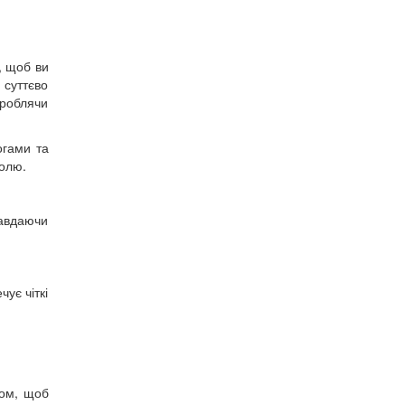
, щоб ви
 суттєво
 роблячи
огами та
ролю.
завдаючи
ує чіткі
ром, щоб