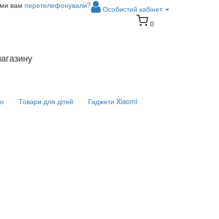
 ми вам
перетелефонували?
Особистий кабінет
0
магазину
іо
Товари для дітей
Гаджети Xiaomi