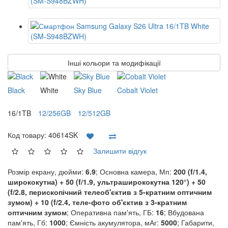
Інші кольори та модифікації
Black
White
Sky Blue
Cobalt Violet
16/1TB
12/256GB
12/512GB
Код товару:
40614SK
Залишити відгук
Розмір екрану, дюйми:
6.9
; Основна камера, Мп:
200 (f/1.4,
ширококутна) + 50 (f/1.9, ультраширококутна 120°) + 50
(f/2.8, перископічний телеоб'єктив з 5-кратним оптичним
зумом) + 10 (f/2.4, теле-фото об'єктив з 3-кратним
оптичним зумом
; Оперативна пам'ять, ГБ:
16
; Вбудована
пам'ять, Гб:
1000
; Ємність акумулятора, мАг:
5000
; Габарити,