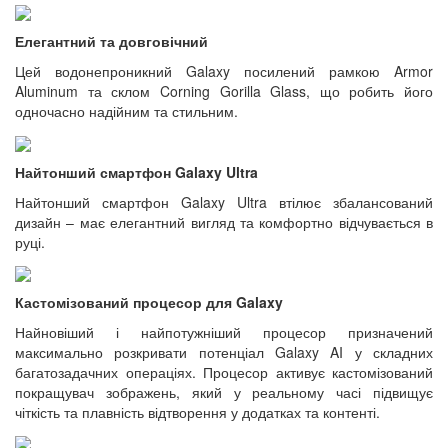
Елегантний та довговічний
Цей водонепроникний Galaxy посилений рамкою Armor
Aluminum та склом Corning Gorilla Glass, що робить його
одночасно надійним та стильним.
Найтонший смартфон Galaxy Ultra
Найтонший смартфон Galaxy Ultra втілює збалансований
дизайн – має елегантний вигляд та комфортно відчувається в
руці.
Кастомізований процесор для Galaxy
Найновіший і найпотужніший процесор призначений
максимально розкривати потенціал Galaxy AI у складних
багатозадачних операціях. Процесор активує кастомізований
покращувач зображень, який у реальному часі підвищує
чіткість та плавність відтворення у додатках та контенті.