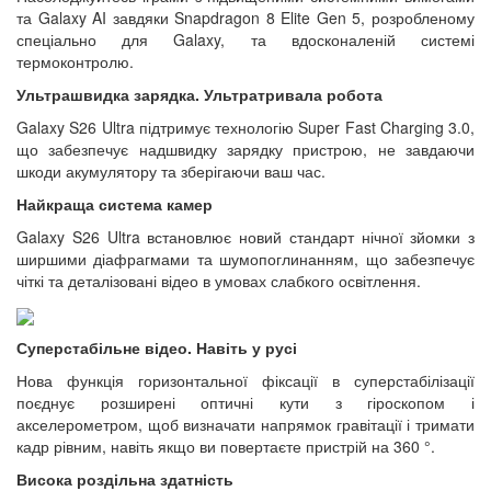
та Galaxy AI завдяки Snapdragon 8 Elite Gen 5, розробленому
спеціально для Galaxy, та вдосконаленій системі
термоконтролю.
Ультрашвидка зарядка. Ультратривала робота
Galaxy S26 Ultra підтримує технологію Super Fast Charging 3.0,
що забезпечує надшвидку зарядку пристрою, не завдаючи
шкоди акумулятору та зберігаючи ваш час.
Найкраща система камер
Galaxy S26 Ultra встановлює новий стандарт нічної зйомки з
ширшими діафрагмами та шумопоглинанням, що забезпечує
чіткі та деталізовані відео в умовах слабкого освітлення.
Суперстабільне відео. Навіть у русі
Нова функція горизонтальної фіксації в суперстабілізації
поєднує розширені оптичні кути з гіроскопом і
акселерометром, щоб визначати напрямок гравітації і тримати
кадр рівним, навіть якщо ви повертаєте пристрій на 360 °.
Висока роздільна здатність