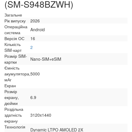
(SM-S948BZWH)
Загальне
Рік випуску
2026
Операційна
Android
система
Версія ОС
16
Кількість
2
SIM-карт
Розмір SIM-
Nano-SIM+eSIM
картки
Ємність
акумулятора,
5000
мАг
Екран
Розмір
екрану,
6.9
дюйми
Роздільна
здатність
3120x1440
екрану
Технологія
Dynamic LTPO AMOLED 2X