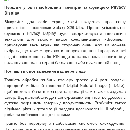
Перший у світі мобільний пристрій із функцією Privacy
Display
Відкрийте для себе екран, який піклується про вашу
приватність – ексклюзив Galaxy S26 Ultra. Просто увімкніть цю
функцію і Privacy Display буде використовувати інноваційні
технології для захисту вашої конфіденційної інформації,
приховуючи весь екран від сторонніх очей. Або ви можете
вибрати, що хочете приховати, наприклад, певні програми, всі
вхідні повідомлення або PIN-коди та паролі, коли вводите їх у
налаштуваннях, на екрані блокування або в захищеній папці.
Поліпшіть свої враження від перегляду
Точність обробки глибини кольору зросла у 4 рази завдяки
передовій мобільній технології Digital Natural Image (mDNIe),
щоб ви могли бачити кольори та градації саме так, як задумав
автор. Від найглибших до найяскравіших відтінків, це дозволяє
суттєво покращити графічну продуктивність. ProScaler також
піднімає рівень деталізації завдяки вдосконаленій ІІ-обробці,
роблячи зображення ще чіткішими.
Грайте без перегріву з найбільшою системою охолодження
Насолоджуйтесь іграми з підвищеними системними вимогами