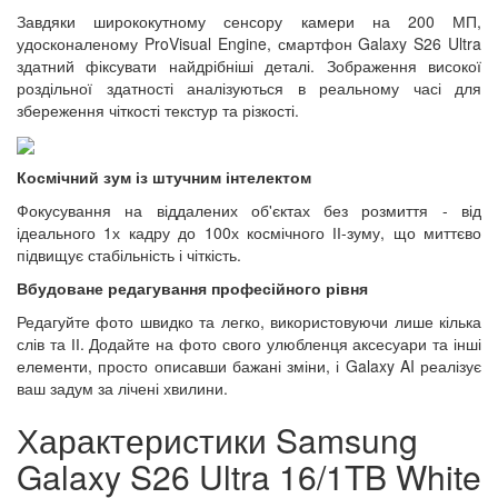
Завдяки ширококутному сенсору камери на 200 МП,
удосконаленому ProVisual Engine, смартфон Galaxy S26 Ultra
здатний фіксувати найдрібніші деталі. Зображення високої
роздільної здатності аналізуються в реальному часі для
збереження чіткості текстур та різкості.
Космічний зум із штучним інтелектом
Фокусування на віддалених об'єктах без розмиття - від
ідеального 1х кадру до 100х космічного ІІ-зуму, що миттєво
підвищує стабільність і чіткість.
Вбудоване редагування професійного рівня
Редагуйте фото швидко та легко, використовуючи лише кілька
слів та ІІ. Додайте на фото свого улюбленця аксесуари та інші
елементи, просто описавши бажані зміни, і Galaxy AI реалізує
ваш задум за лічені хвилини.
Характеристики Samsung
Galaxy S26 Ultra 16/1TB White