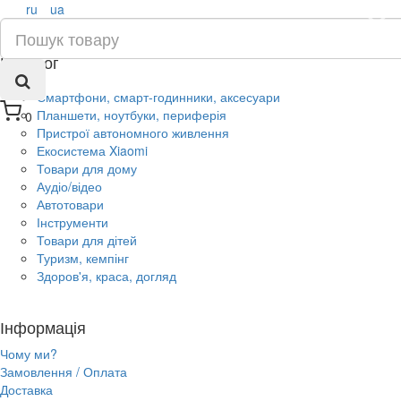
ru
ua
×
Каталог
Смартфони, смарт-годинники, аксесуари
Планшети, ноутбуки, периферія
0
Пристрої автономного живлення
Екосистема Xiaomi
Товари для дому
Аудіо/відео
Автотовари
Інструменти
Товари для дітей
Туризм, кемпінг
Здоров'я, краса, догляд
Інформація
Чому ми?
Замовлення / Оплата
Доставка