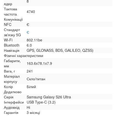
8
ядер
Тактова
4740
частота
Комунікації
NFC
Є
Стандарт
Є
зв'язку 5G
Wi-Fi
802.11be
Bluetooth
6.0
Навігація
GPS, GLONASS, BDS, GALILEO, QZSS)
Фізичні характеристики
Габарити,
163.6x78.1x7.9
мм
Вага, г
241
Матеріал
Скло/титан
корпусу
Колір
Білий
Додатково
Серія
Samsung Galaxy S26 Ultra
Інтерфейси
USB Type-C (3.2)
Аудіовхід
Ні
Гарантія
3 місяці