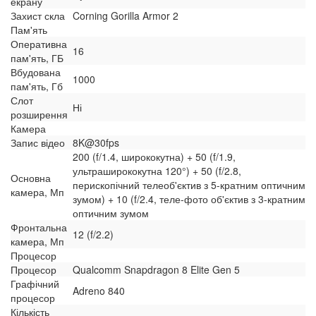
екрану
Захист скла
Corning Gorilla Armor 2
Пам'ять
Оперативна
16
пам'ять, ГБ
Вбудована
1000
пам'ять, Гб
Слот
Ні
розширення
Камера
Запис відео
8K@30fps
200 (f/1.4, ширококутна) + 50 (f/1.9,
ультраширококутна 120°) + 50 (f/2.8,
Основна
перископічний телеоб'єктив з 5-кратним оптичним
камера, Мп
зумом) + 10 (f/2.4, теле-фото об'єктив з 3-кратним
оптичним зумом
Фронтальна
12 (f/2.2)
камера, Мп
Процесор
Процесор
Qualcomm Snapdragon 8 Elite Gen 5
Графічний
Adreno 840
процесор
Кількість