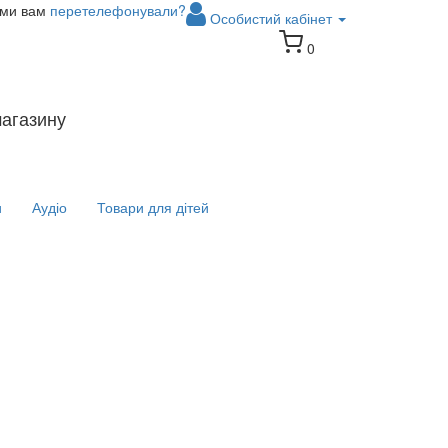
 ми вам
перетелефонували?
Особистий кабінет
0
магазину
и
Аудіо
Товари для дітей