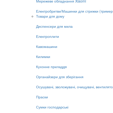
Мережеве обладнання Xiaomi
Електробритви/Машинки для стрижки (тример
Товари для дому
Диспенсери для мила
Електроплити
Кавомашини
Килимки
Кухонне приладдя
Органайзери для зберігання
Осушувачі, зволожувачі, очищувачі, вентилят
Праски
Сумки господарські