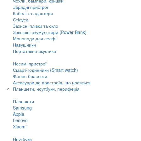
Чохли, бампери, кришки
Зарядні пристрої
Кабелі та адаптери
Стілуси
Захисні плівки та скло
Зовнішні акумулятори (Power Bank)
Моноподи для селфі
Навушники
Портативна акустика
Носимі пристрої
Смарт-годинники (Smart watch)
Фітнес-браслети
Аксесуари до пристроїв, що носяться
Планшети, ноутбуки, периферія
Планшети
Samsung
Apple
Lenovo
Xiaomi
Ноутбуки