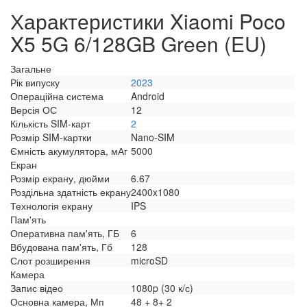
Характеристики Xiaomi Poco
X5 5G 6/128GB Green (EU)
Загальне
Рік випуску
2023
Операційна система
Android
Версія ОС
12
Кількість SIM-карт
2
Розмір SIM-картки
Nano-SIM
Ємність акумулятора, мАг
5000
Екран
Розмір екрану, дюйми
6.67
Роздільна здатність екрану
2400x1080
Технологія екрану
IPS
Пам'ять
Оперативна пам'ять, ГБ
6
Вбудована пам'ять, Гб
128
Слот розширення
microSD
Камера
Запис відео
1080p (30 к/с)
Основна камера, Мп
48 + 8+ 2