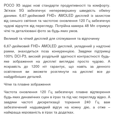
POCO X5 задає нові стандарти продуктивності та комфорту.
Зв'язок 5G забезпечує неперевершену швидкість обміну
даними. 6,67-дюймовий FHD+ AMOLED дисплей із захистом
від синього світіння та частотою оновлення 120 Гц забезпечує
чудові відчуття від перегляду. Потрійна камера 48 Мп отримує
чіткі та деталізовані фото за будь-яких умов.
Великий та чіткий дисплей для спілкування та відпочинку
6,67-дюймовий FHD+ AMOLED дисплей, укладений у надтонкі
рамки, знаходиться поза конкуренцією. Завдяки підтримці
100% DCI-P3, високій роздільній здатності контрастності будь-
яке зображення на дисплеї виглядає просто чудово. А
яскравість до 1200 ніт гарантує, що навіть за денного
освітлення ви зможете розглянути на дисплеї все до
найдрібніших деталей.
Чітке та плавне зображення
Частота оновлення 120 Гц забезпечує плавне відтворення
будь-яких динамічних сцен в іграх та під час перегляду відео. А
завдяки частоті дискретизації торкання 240 Гц вам
забезпечений надшвидкий відгук на кожну дію, а отже –
найкраща керованість в іграх та додатках.