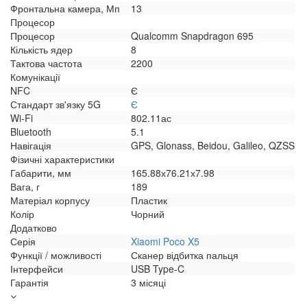
Фронтальна камера, Мп
13
Процесор
Процесор
Qualcomm Snapdragon 695
Кількість ядер
8
Тактова частота
2200
Комунікації
NFC
Є
Стандарт зв'язку 5G
Є
Wi-Fi
802.11ас
Bluetooth
5.1
Навігація
GPS, Glonass, Beidou, Galileo, QZSS
Фізичні характеристики
Габарити, мм
165.88х76.21х7.98
Вага, г
189
Матеріал корпусу
Пластик
Колір
Чорний
Додатково
Серія
Xiaomi Poco X5
Функції / можливості
Сканер відбитка пальця
Інтерфейси
USB Type-C
Гарантія
3 місяці