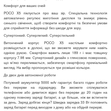
Комфорт для ваших очей
POCO X5 піклується про ваш зір. Спеціальна технологія
автоматично регулює миготіння дисплея та знижує рівень
синього свічення, щоб створити комфортні та безпечні умови
для сприйняття інформації без шкоди для зору.
Супертонкий. Суперлегкий. Суперстильний
Витончений корпус POCO X5 настільки комфортно
розміщується в долоні, що ви зможете керувати ним навіть
однією рукою. Смартфон важить лише 189 г і має товщину
корпусу 7.98 мм. Супертонкий дизайн з глянсовою поверхнею,
що м'яко переливається, забезпечує смартфону преміальний
вигляд. На вибір пропонуються три розкішні кольори.
До двох днів автономної роботи
Потужний акумулятор 5000 мАг гарантує багато годин роботи
без перерви на підзарядку. Ви зможете спілкуватися
телефоном або дивитися відео без перерви до 20 годин на
одному повному заряді батареї, а це більше, ніж ви встигнете
за день. Заряд добігає кінця? Швидка зарядка 33 Вт поповнить
заряд батареї перед виходом з дому або на обідній перерві.