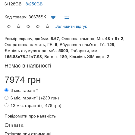
6/128GB
8/256GB
Код товару:
36675SK
Залишити відгук
Розмір екрану, дюйми:
6.67
; Основна камера, Мп:
48 + 8+ 2
;
Оперативна пам'ять, ГБ:
6
; Вбудована пам'ять, Гб:
128
;
Ємність акумулятора, мАг:
5000
; Габарити, мм:
165.88х76.21х7.98
; Вага, г:
189
; Кількість SIM-карт:
2
;
Немає в наявності
7974 грн
3 міс. гарантії
6 міс. гарантії (+239 грн)
12 міс. гарантії (+478 грн)
Повідомити про наявність
Оплата
Готівкою при отриманні