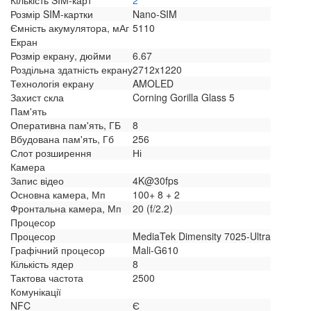
Кількість SIM-карт
2
Розмір SIM-картки
Nano-SIM
Ємність акумулятора, мАг
5110
Екран
Розмір екрану, дюйми
6.67
Роздільна здатність екрану
2712x1220
Технологія екрану
AMOLED
Захист скла
Corning Gorilla Glass 5
Пам'ять
Оперативна пам'ять, ГБ
8
Вбудована пам'ять, Гб
256
Слот розширення
Ні
Камера
Запис відео
4K@30fps
Основна камера, Мп
100+ 8 + 2
Фронтальна камера, Мп
20 (f/2.2)
Процесор
Процесор
MediaTek Dimensity 7025-Ultra
Графічний процесор
Mali-G610
Кількість ядер
8
Тактова частота
2500
Комунікації
NFC
Є