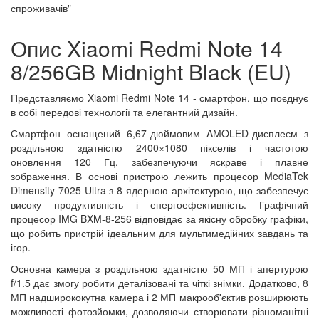
спроживачів"
Опис Xiaomi Redmi Note 14
8/256GB Midnight Black (EU)
Представляємо Xiaomi Redmi Note 14 - смартфон, що поєднує
в собі передові технології та елегантний дизайн.
Смартфон оснащений 6,67-дюймовим AMOLED-дисплеєм з
роздільною здатністю 2400×1080 пікселів і частотою
оновлення 120 Гц, забезпечуючи яскраве і плавне
зображення. В основі пристрою лежить процесор MediaTek
Dimensity 7025-Ultra з 8-ядерною архітектурою, що забезпечує
високу продуктивність і енергоефективність. Графічний
процесор IMG BXM-8-256 відповідає за якісну обробку графіки,
що робить пристрій ідеальним для мультимедійних завдань та
ігор.
Основна камера з роздільною здатністю 50 МП і апертурою
f/1.5 дає змогу робити деталізовані та чіткі знімки. Додатково, 8
МП надширококутна камера і 2 МП макрооб'єктив розширюють
можливості фотозйомки, дозволяючи створювати різноманітні