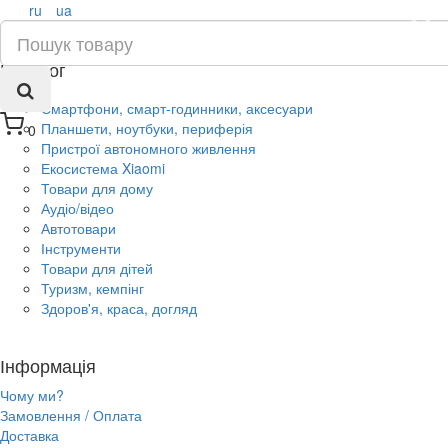
ru
ua
×
Каталог
Смартфони, смарт-годинники, аксесуари
Планшети, ноутбуки, периферія
0
Пристрої автономного живлення
Екосистема Xiaomi
Товари для дому
Аудіо/відео
Автотовари
Інструменти
Товари для дітей
Туризм, кемпінг
Здоров'я, краса, догляд
Інформація
Чому ми?
Замовлення / Оплата
Доставка