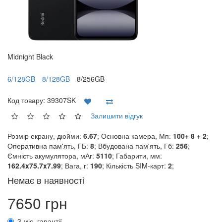
Midnight Black
6/128GB
8/128GB
8/256GB
Код товару:
39307SK
Залишити відгук
Розмір екрану, дюйми:
6.67
; Основна камера, Мп:
100+ 8 + 2
;
Оперативна пам'ять, ГБ:
8
; Вбудована пам'ять, Гб:
256
;
Ємність акумулятора, мАг:
5110
; Габарити, мм:
162.4x75.7x7.99
; Вага, г:
190
; Кількість SIM-карт:
2
;
Немає в наявності
7650 грн
3 міс. гарантії