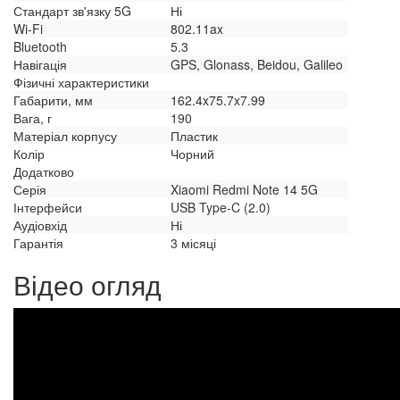
Стандарт зв'язку 5G
Ні
Wi-Fi
802.11ax
Bluetooth
5.3
Навігація
GPS, Glonass, Beidou, Galileo
Фізичні характеристики
Габарити, мм
162.4x75.7x7.99
Вага, г
190
Матеріал корпусу
Пластик
Колір
Чорний
Додатково
Серія
Xiaomi Redmi Note 14 5G
Інтерфейси
USB Type-C (2.0)
Аудіовхід
Ні
Гарантія
3 місяці
Відео огляд