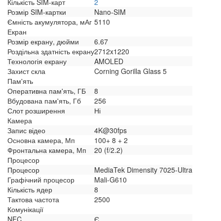
Кількість SIM-карт
2
Розмір SIM-картки
Nano-SIM
Ємність акумулятора, мАг
5110
Екран
Розмір екрану, дюйми
6.67
Роздільна здатність екрану
2712x1220
Технологія екрану
AMOLED
Захист скла
Corning Gorilla Glass 5
Пам'ять
Оперативна пам'ять, ГБ
8
Вбудована пам'ять, Гб
256
Слот розширення
Ні
Камера
Запис відео
4K@30fps
Основна камера, Мп
100+ 8 + 2
Фронтальна камера, Мп
20 (f/2.2)
Процесор
Процесор
MediaTek Dimensity 7025-Ultra
Графічний процесор
Mali-G610
Кількість ядер
8
Тактова частота
2500
Комунікації
NFC
Є