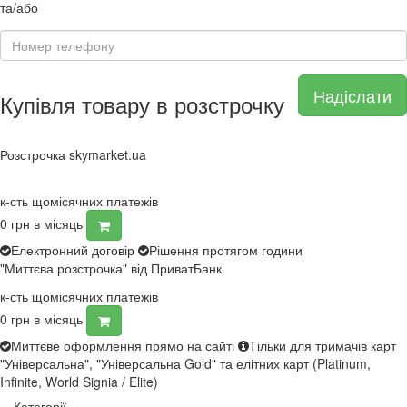
та/або
Надіслати
Купівля товару в розстрочку
Розстрочка skymarket.ua
к-сть щомісячних платежів
0
грн в місяць
Електронний договір
Рішення протягом години
"Миттєва розстрочка" від ПриватБанк
к-сть щомісячних платежів
0
грн в місяць
Миттєве оформлення прямо на сайті
Тільки для тримачів карт
"Універсальна", "Універсальна Gold" та елітних карт (Platinum,
Infinite, World Signia / Elite)
Категорії