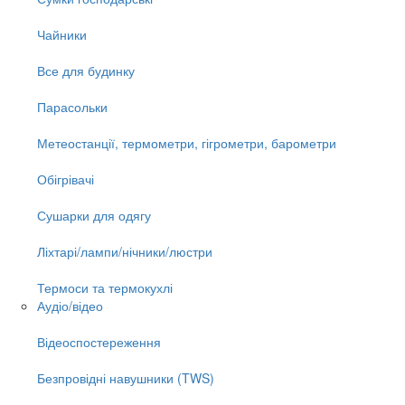
Чайники
Все для будинку
Парасольки
Метеостанції, термометри, гігрометри, барометри
Обігрівачі
Сушарки для одягу
Ліхтарі/лампи/нічники/люстри
Термоси та термокухлі
Аудіо/відео
Відеоспостереження
Безпровідні навушники (TWS)