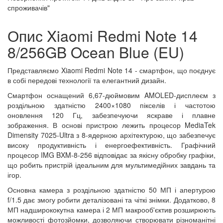
спроживачів"
Опис Xiaomi Redmi Note 14
8/256GB Ocean Blue (EU)
Представляємо Xiaomi Redmi Note 14 - смартфон, що поєднує
в собі передові технології та елегантний дизайн.
Смартфон оснащений 6,67-дюймовим AMOLED-дисплеєм з
роздільною здатністю 2400×1080 пікселів і частотою
оновлення 120 Гц, забезпечуючи яскраве і плавне
зображення. В основі пристрою лежить процесор MediaTek
Dimensity 7025-Ultra з 8-ядерною архітектурою, що забезпечує
високу продуктивність і енергоефективність. Графічний
процесор IMG BXM-8-256 відповідає за якісну обробку графіки,
що робить пристрій ідеальним для мультимедійних завдань та
ігор.
Основна камера з роздільною здатністю 50 МП і апертурою
f/1.5 дає змогу робити деталізовані та чіткі знімки. Додатково, 8
МП надширококутна камера і 2 МП макрооб'єктив розширюють
можливості фотозйомки, дозволяючи створювати різноманітні