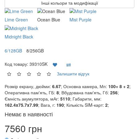
Інші кольори та модифікації
Lime Green
Ocean Blue
Mist Purple
Midnight Black
6/128GB
8/256GB
Код товару:
39310SK
Залишити відгук
Розмір екрану, дюйми:
6.67
; Основна камера, Мп:
100+ 8 + 2
;
Оперативна пам'ять, ГБ:
8
; Вбудована пам'ять, Гб:
256
;
Ємність акумулятора, мАг:
5110
; Габарити, мм:
162.4x75.7x7.99
; Вага, г:
190
; Кількість SIM-карт:
2
;
Немає в наявності
7560 грн