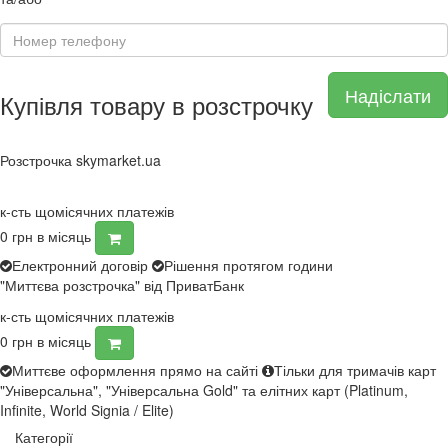
Надіслати
Купівля товару в розстрочку
Розстрочка skymarket.ua
к-сть щомісячних платежів
0
грн в місяць
Електронний договір
Рішення протягом години
"Миттєва розстрочка" від ПриватБанк
к-сть щомісячних платежів
0
грн в місяць
Миттєве оформлення прямо на сайті
Тільки для тримачів карт
"Універсальна", "Універсальна Gold" та елітних карт (Platinum,
Infinite, World Signia / Elite)
Категорії