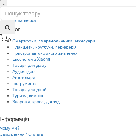
×
ru
ua
Каталог
0
Смартфони, смарт-годинники, аксесуари
Планшети, ноутбуки, периферія
Пристрої автономного живлення
Екосистема Xiaomi
Товари для дому
Аудіо/відео
Автотовари
Інструменти
Товари для дітей
Туризм, кемпінг
Здоров'я, краса, догляд
Інформація
Чому ми?
Замовлення / Оплата