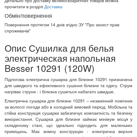
Детально про доставку великогабаритних товарів можна
прочитати в розділі
Доставка
Обмін/повернення
Повернення протягом
14 днів
згідно ЗУ "Про захист прав
спроживачів"
Опис Сушилка для белья
электрическая напольная
Besser 10291 (120W)
Підлогова електрична сушарка для білизни 10291 призначена
для швидкого та ефективного сушіння білизни та одягу. Струм
нагріває струни - і білизна сушиться набагато швидше.
Електрична сушарка для білизни 10291 – незамінний помічник
за вологої погоди або в холодний зимовий період. Мобільна та
стійка конструкція сушарки забезпечує компактність та безпеку
використання. Сушарка для білизни займає мінімум місця у
складеному стані, що ідеально підходить для маленьких
приміщень. Має знімну конструкцію - електрична верхня