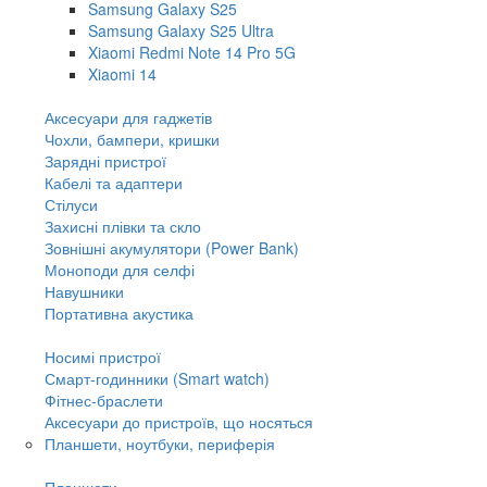
Samsung Galaxy S25
Samsung Galaxy S25 Ultra
Xiaomi Redmi Note 14 Pro 5G
Xiaomi 14
Аксесуари для гаджетів
Чохли, бампери, кришки
Зарядні пристрої
Кабелі та адаптери
Стілуси
Захисні плівки та скло
Зовнішні акумулятори (Power Bank)
Моноподи для селфі
Навушники
Портативна акустика
Носимі пристрої
Смарт-годинники (Smart watch)
Фітнес-браслети
Аксесуари до пристроїв, що носяться
Планшети, ноутбуки, периферія
Планшети