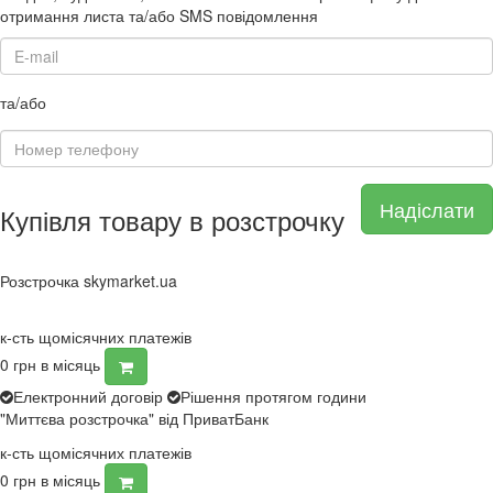
отримання листа та/або SMS повідомлення
та/або
Надіслати
Купівля товару в розстрочку
Розстрочка skymarket.ua
к-сть щомісячних платежів
0
грн в місяць
Електронний договір
Рішення протягом години
"Миттєва розстрочка" від ПриватБанк
к-сть щомісячних платежів
0
грн в місяць