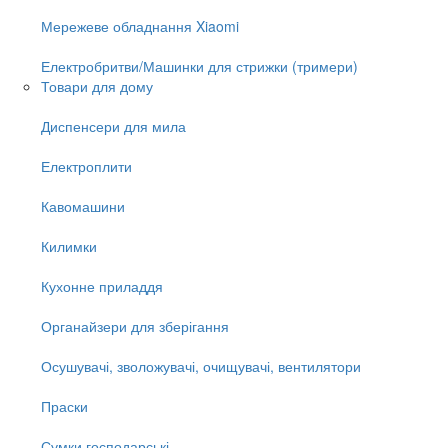
Мережеве обладнання Xiaomi
Електробритви/Машинки для стрижки (тримери)
Товари для дому
Диспенсери для мила
Електроплити
Кавомашини
Килимки
Кухонне приладдя
Органайзери для зберігання
Осушувачі, зволожувачі, очищувачі, вентилятори
Праски
Сумки господарські