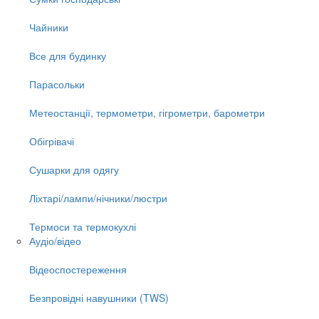
Чайники
Все для будинку
Парасольки
Метеостанції, термометри, гігрометри, барометри
Обігрівачі
Сушарки для одягу
Ліхтарі/лампи/нічники/люстри
Термоси та термокухлі
Аудіо/відео
Відеоспостереження
Безпровідні навушники (TWS)