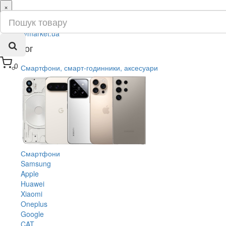
×
ru
ua
Каталог
0
Смартфони, смарт-годинники, аксесуари
Смартфони
Samsung
Apple
Huawei
Xiaomi
Oneplus
Google
CAT