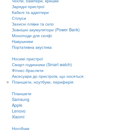
Чохли, бампери, кришки
Зарядні пристрої
Кабелі та адаптери
Стілуси
Захисні плівки та скло
Зовнішні акумулятори (Power Bank)
Моноподи для селфі
Навушники
Портативна акустика
Носимі пристрої
Смарт-годинники (Smart watch)
Фітнес-браслети
Аксесуари до пристроїв, що носяться
Планшети, ноутбуки, периферія
Планшети
Samsung
Apple
Lenovo
Xiaomi
Ноутбуки