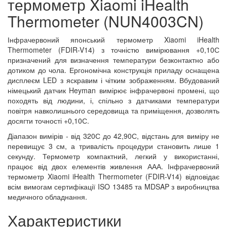
термометр Xiaomi iHealth
Thermometer (NUN4003CN)
Інфрачервоний японський термометр Xiaomi iHealth
Thermometer (FDIR-V14) з точністю вимірювання +0,10С
призначений для визначення температури безконтактно або
дотиком до чола. Ергономічна конструкція приладу оснащена
дисплеєм LED з яскравим і чітким зображенням. Вбудований
німецький датчик Heyman вимірює інфрачервоні промені, що
походять від людини, і, спільно з датчиками температури
повітря навколишнього середовища та приміщення, дозволять
досягти точності +0,10С.
Діапазон вимірів - від 320С до 42,90С, відстань для виміру не
перевищує 3 см, а тривалість процедури становить лише 1
секунду. Термометр компактний, легкий у використанні,
працює від двох елементів живлення ААА. Інфрачервоний
термометр Xiaomi iHealth Thermometer (FDIR-V14) відповідає
всім вимогам сертифікації ISO 13485 та MDSAP з виробництва
медичного обладнання.
Характеристики