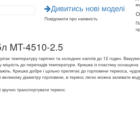
м
Дивитись нові моделі
О
Повідомити про наявність
П
п
5л MT-4510-2.5
рігає температуру гарячих та холодних напоїв до 12 годин. Вакуум
ку міцність до перепадів температури. Кришка із пластику оснащена
ажіль. Кришка добре і щільно прилягає до горловини термоса, чудо
 великому діаметру горловини, в термос легко можна заливати вод
 і зручно транспортувати термос.