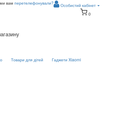
 ми вам
перетелефонували?
Особистий кабінет
0
магазину
іо
Товари для дітей
Гаджети Xiaomi