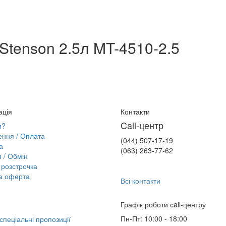
Stenson 2.5л MT-4510-2.5
ація
Контакти
Call-центр
и?
ння / Оплата
(044) 507-17-19
а
(063) 263-77-62
я / Обмін
розстрочка
а оферта
Всі контакти
Графік роботи сall-центру
Пн-Пт: 10:00 - 18:00
 спеціальні пропозиції