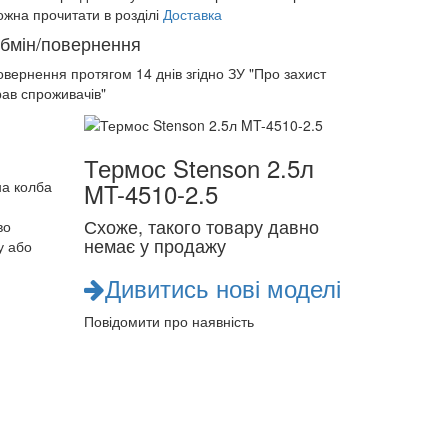
ожна прочитати в розділі
Доставка
бмін/повернення
овернення протягом
14 днів
згідно ЗУ "Про захист
рав спроживачів"
Термос Stenson 2.5л
на колба
MT-4510-2.5
Схоже, такого товару давно
во
немає у продажу
у або
Дивитись нові моделі
Повідомити про наявність