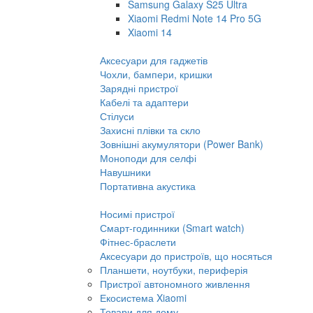
Samsung Galaxy S25 Ultra
Xiaomi Redmi Note 14 Pro 5G
Xiaomi 14
Аксесуари для гаджетів
Чохли, бампери, кришки
Зарядні пристрої
Кабелі та адаптери
Стілуси
Захисні плівки та скло
Зовнішні акумулятори (Power Bank)
Моноподи для селфі
Навушники
Портативна акустика
Носимі пристрої
Смарт-годинники (Smart watch)
Фітнес-браслети
Аксесуари до пристроїв, що носяться
Планшети, ноутбуки, периферія
Пристрої автономного живлення
Екосистема Xiaomi
Товари для дому