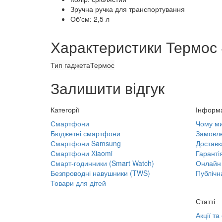
Зручна ручка для транспортування
Об'єм: 2,5 л
Характеристики Термос 
Тип гаджета
Термос
Залишити відгук
Категорії
Інформ
Смартфони
Чому м
Бюджетні смартфони
Замовле
Смартфони Samsung
Доставк
Смартфони Xiaomi
Гаранті
Смарт-годинники (Smart Watch)
Онлайн 
Безпроводні навушники (TWS)
Публічн
Товари для дітей
Статті
Акції та