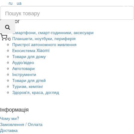
ru
ua
×
Каталог
Смартфони, смарт-годинники, аксесуари
Планшети, ноутбуки, периферія
0
Пристрої автономного живлення
Екосистема Xiaomi
Товари для дому
Аудіо/відео
Автотовари
Інструменти
Товари для дітей
Туризм, кемпінг
Здоров'я, краса, догляд
Інформація
Чому ми?
Замовлення / Оплата
Доставка