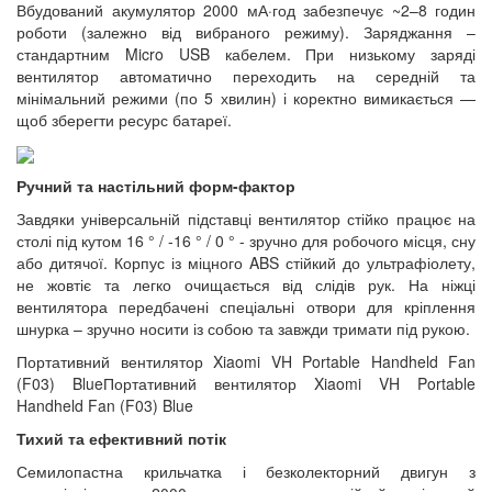
Вбудований акумулятор 2000 мА·год забезпечує ~2–8 годин
роботи (залежно від вибраного режиму). Заряджання –
стандартним Micro USB кабелем. При низькому заряді
вентилятор автоматично переходить на середній та
мінімальний режими (по 5 хвилин) і коректно вимикається —
щоб зберегти ресурс батареї.
Ручний та настільний форм-фактор
Завдяки універсальній підставці вентилятор стійко працює на
столі під кутом 16 ° / -16 ° / 0 ° - зручно для робочого місця, сну
або дитячої. Корпус із міцного ABS стійкий до ультрафіолету,
не жовтіє та легко очищається від слідів рук. На ніжці
вентилятора передбачені спеціальні отвори для кріплення
шнурка – зручно носити із собою та завжди тримати під рукою.
Портативний вентилятор Xiaomi VH Portable Handheld Fan
(F03) BlueПортативний вентилятор Xiaomi VH Portable
Handheld Fan (F03) Blue
Тихий та ефективний потік
Семилопастна крильчатка і безколекторний двигун з