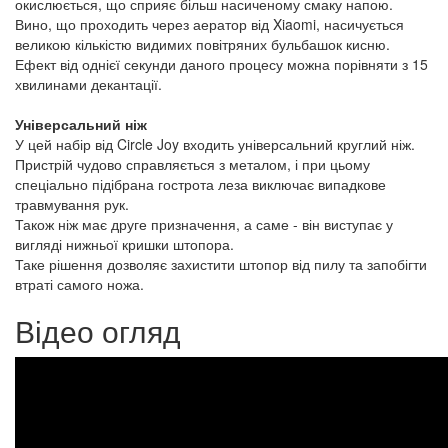
окислюється, що сприяє більш насиченому смаку напою.
Вино, що проходить через аератор від Xiaomi, насичується
великою кількістю видимих повітряних бульбашок кисню.
Ефект від однієї секунди даного процесу можна порівняти з 15
хвилинами декантації.
Універсальний ніж
У цей набір від Circle Joy входить універсальний круглий ніж.
Пристрій чудово справляється з металом, і при цьому
спеціально підібрана гострота леза виключає випадкове
травмування рук.
Також ніж має друге призначення, а саме - він виступає у
вигляді нижньої кришки штопора.
Таке рішення дозволяє захистити штопор від пилу та запобігти
втраті самого ножа.
Відео огляд