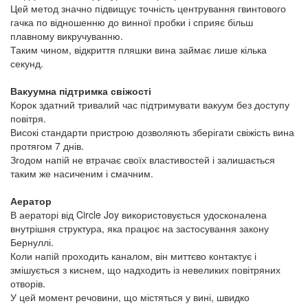
Цей метод значно підвищує точність центрування гвинтового
гачка по відношенню до винної пробки і сприяє більш
плавному викручуванню.
Таким чином, відкриття пляшки вина займає лише кілька
секунд.
Вакуумна підтримка свіжості
Корок здатний тривалий час підтримувати вакуум без доступу
повітря.
Високі стандарти пристрою дозволяють зберігати свіжість вина
протягом 7 днів.
Згодом напій не втрачає своїх властивостей і залишається
таким же насиченим і смачним.
Аератор
В аераторі від Circle Joy використовується удосконалена
внутрішня структура, яка працює на застосування закону
Бернуллі.
Коли напій проходить каналом, він миттєво контактує і
змішується з киснем, що надходить із невеликих повітряних
отворів.
У цей момент речовини, що містяться у вині, швидко