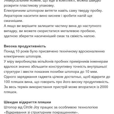
Універсальним ножем, що йде в комплекті, можна швидко
розкрити пластикову упаковку.
Електричним штопором витягти навіть саму тверду пробку.
Аератором наситити вино киснем і зробити напій ще
смачнішим.
А якщо ви вирішите залишити частину вина до наступного
випадку, ви можете скористатися металевою пробкою,
здатною зберегти насиченіший смак та свіжість напою.
Висока продуктивність
Понад 10 років було присвячено технічному вдосконаленню
електричних штопорів.
У міру виробництва мільйонів пробних примірників інженерам
вдалося значно збільшити конструктивну точність внутрішньої
структури і звести показник похибки штопора до 10 мкм.
Одного заряджання гаджета цілком достатньо, щоб відкрити до
100 пляшок вина, що говорить про його високу продуктивність.
За весь термін використання пристрій може впоратися із 2000
пляшок.
Швидке відкриття пляшки
Штопор від Circle Joy працює за особливою технологією
«Відкривання зі структурним покращенням».