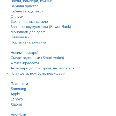
Чохли, бампери, кришки
Зарядні пристрої
Кабелі та адаптери
Стілуси
Захисні плівки та скло
Зовнішні акумулятори (Power Bank)
Моноподи для селфі
Навушники
Портативна акустика
Носимі пристрої
Смарт-годинники (Smart watch)
Фітнес-браслети
Аксесуари до пристроїв, що носяться
Планшети, ноутбуки, периферія
Планшети
Samsung
Apple
Lenovo
Xiaomi
Ноутбуки