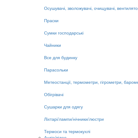
Осушувачі, зволожувачі, очищувачі, вентилят
Праски
Сумки господарські
Чайники
Все для будинку
Парасольки
Метеостанції, термометри, гігрометри, баром
Обігрівачі
Сушарки для одягу
Ліхтарі/лампи/нічники/люстри
Термоси та термокухлі
Аудіо/відео