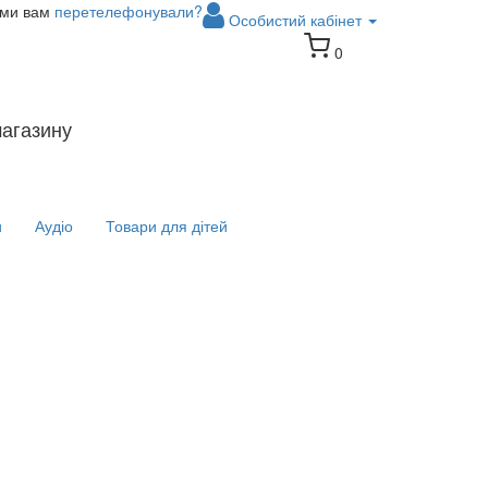
 ми вам
перетелефонували?
Особистий кабінет
0
магазину
и
Аудіо
Товари для дітей