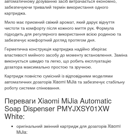
автоматичному дозуванню засіб витрачається економно,
забезпечуючи тривалий термін використання одного
картриджа.
Мило має приємний свіжий аромат, який дарує відчуття
чистоти та комфорту після кожного миття рук. Формула
підходить для регулярного використання всією родиною та
забезпечує комфортний догляд протягом дня.
Герметична конструкція картриджа надійно зберігає
властивості мийного засобу до моменту встановлення. Заміна
виконується швидко та легко, що робить експлуатацію
дозатора максимально простою та зручною.
Картридж повністю сумісний із відповідними моделями
автоматичних дозаторів Xiaomi MiJia та забезпечує стабільну
роботу системи спінювання.
Переваги Xiaomi MiJia Automatic
Soap Dispenser PMYJXSY01XW
White:
оригінальний змінний картридж для дозаторів Xiaomi
MiJia;