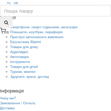
ru
ua
×
Каталог
Смартфони, смарт-годинники, аксесуари
Планшети, ноутбуки, периферія
0
Пристрої автономного живлення
Екосистема Xiaomi
Товари для дому
Аудіо/відео
Автотовари
Інструменти
Товари для дітей
Туризм, кемпінг
Здоров'я, краса, догляд
Інформація
Чому ми?
Замовлення / Оплата
Доставка