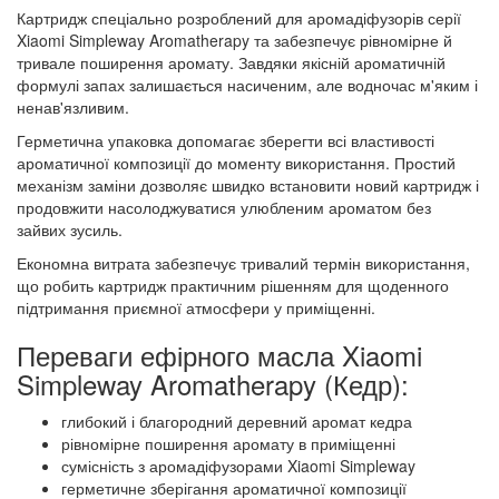
Картридж спеціально розроблений для аромадіфузорів серії
Xiaomi Simpleway Aromatherapy та забезпечує рівномірне й
тривале поширення аромату. Завдяки якісній ароматичній
формулі запах залишається насиченим, але водночас м'яким і
ненав'язливим.
Герметична упаковка допомагає зберегти всі властивості
ароматичної композиції до моменту використання. Простий
механізм заміни дозволяє швидко встановити новий картридж і
продовжити насолоджуватися улюбленим ароматом без
зайвих зусиль.
Економна витрата забезпечує тривалий термін використання,
що робить картридж практичним рішенням для щоденного
підтримання приємної атмосфери у приміщенні.
Переваги ефірного масла Xiaomi
Simpleway Aromatherapy (Кедр):
глибокий і благородний деревний аромат кедра
рівномірне поширення аромату в приміщенні
сумісність з аромадіфузорами Xiaomi Simpleway
герметичне зберігання ароматичної композиції