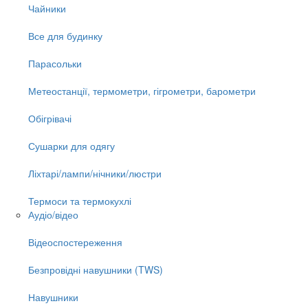
Чайники
Все для будинку
Парасольки
Метеостанції, термометри, гігрометри, барометри
Обігрівачі
Сушарки для одягу
Ліхтарі/лампи/нічники/люстри
Термоси та термокухлі
Аудіо/відео
Відеоспостереження
Безпровідні навушники (TWS)
Навушники