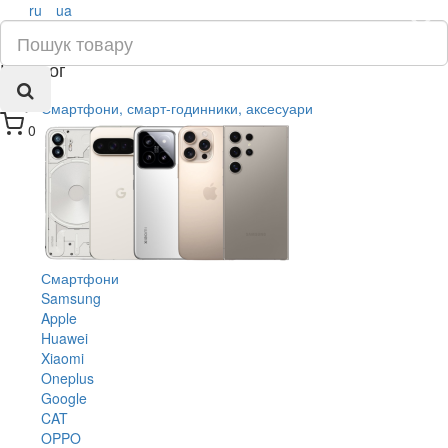
ru
ua
×
Каталог
Смартфони, смарт-годинники, аксесуари
0
Смартфони
Samsung
Apple
Huawei
Xiaomi
Oneplus
Google
CAT
OPPO