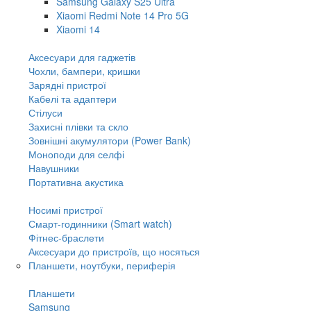
Samsung Galaxy S25 Ultra
Xiaomi Redmi Note 14 Pro 5G
Xiaomi 14
Аксесуари для гаджетів
Чохли, бампери, кришки
Зарядні пристрої
Кабелі та адаптери
Стілуси
Захисні плівки та скло
Зовнішні акумулятори (Power Bank)
Моноподи для селфі
Навушники
Портативна акустика
Носимі пристрої
Смарт-годинники (Smart watch)
Фітнес-браслети
Аксесуари до пристроїв, що носяться
Планшети, ноутбуки, периферія
Планшети
Samsung