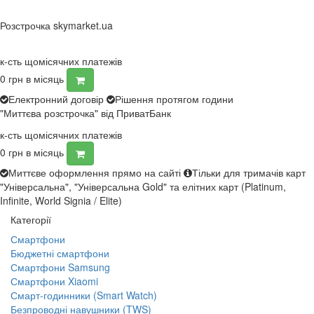
Розстрочка skymarket.ua
к-сть щомісячних платежів
0
грн в місяць
Електронний договір
Рішення протягом години
"Миттєва розстрочка" від ПриватБанк
к-сть щомісячних платежів
0
грн в місяць
Миттєве оформлення прямо на сайті
Тільки для тримачів карт
"Універсальна", "Універсальна Gold" та елітних карт (Platinum,
Infinite, World Signia / Elite)
Категорії
Смартфони
Бюджетні смартфони
Смартфони Samsung
Смартфони Xiaomi
Смарт-годинники (Smart Watch)
Безпроводні навушники (TWS)