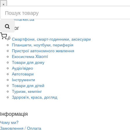
×
ru
ua
Каталог
0
Смартфони, смарт-годинники, аксесуари
Планшети, ноутбуки, периферія
Пристрої автономного живлення
Екосистема Xiaomi
Товари для дому
Аудіо/відео
Автотовари
Інструменти
Товари для дітей
Туризм, кемпінг
Здоров'я, краса, догляд
Інформація
Чому ми?
Замовлення / Оплата