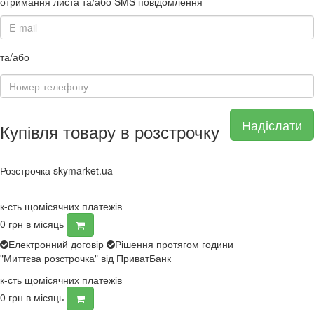
отримання листа та/або SMS повідомлення
та/або
Надіслати
Купівля товару в розстрочку
Розстрочка skymarket.ua
к-сть щомісячних платежів
0
грн в місяць
Електронний договір
Рішення протягом години
"Миттєва розстрочка" від ПриватБанк
к-сть щомісячних платежів
0
грн в місяць