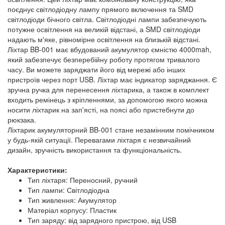
поєднує світлодіодну лампу прямого включення та SMD
світлодіоди бічного світла. Світлодіодні лампи забезпечують
потужне освітлення на великій відстані, а SMD світлодіоди
надають м'яке, рівномірне освітлення на близькій відстані.
Ліхтар BB-001 має вбудований акумулятор ємністю 4000mah,
який забезпечує безперебійну роботу протягом тривалого
часу. Ви можете заряджати його від мережі або інших
пристроїв через порт USB. Ліхтар має індикатор заряджання. Є
зручна ручка для перенесення ліхтарика, а також в комплект
входить ремінець з кріпленнями, за допомогою якого можна
носити ліхтарик на зап'ясті, на поясі або пристебнути до
рюкзака.
Ліхтарик акумуляторний BB-001 стане незамінним помічником
у будь-якій ситуації. Перевагами ліхтаря є незвичайний
дизайн, зручність використання та функціональність.
Характеристики:
Тип ліхтаря: Переносний, ручний
Тип лампи: Світлодіодна
Тип живлення: Акумулятор
Матеріал корпусу: Пластик
Тип заряду: від зарядного пристрою, від USB