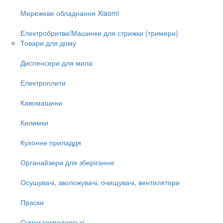
Мережеве обладнання Xiaomi
Електробритви/Машинки для стрижки (тримери)
Товари для дому
Диспенсери для мила
Електроплити
Кавомашини
Килимки
Кухонне приладдя
Органайзери для зберігання
Осушувачі, зволожувачі, очищувачі, вентилятори
Праски
Сумки господарські