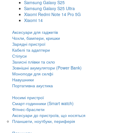
Samsung Galaxy S25
Samsung Galaxy S25 Ultra
Xiaomi Redmi Note 14 Pro 5G
Xiaomi 14
Аксесуари для гаджетів
Чохли, бампери, кришки
Зарядні пристрої
Кабелі та адаптери
Стілуси
Захисні плівки та скло
Зовнішні акумулятори (Power Bank)
Моноподи для селфі
Навушники
Портативна акустика
Носимі пристрої
Смарт-годинники (Smart watch)
Фітнес-браслети
Аксесуари до пристроїв, що носяться
Планшети, ноутбуки, периферія
Планшети