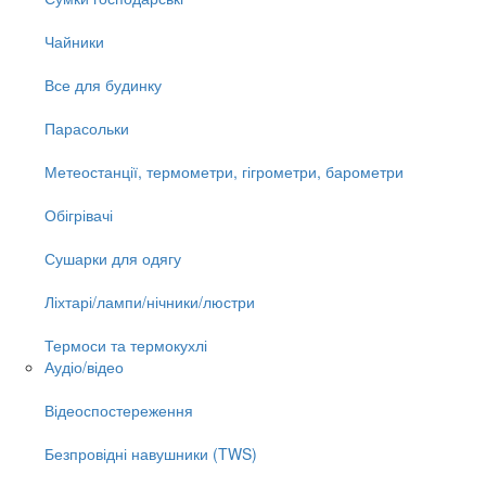
Чайники
Все для будинку
Парасольки
Метеостанції, термометри, гігрометри, барометри
Обігрівачі
Сушарки для одягу
Ліхтарі/лампи/нічники/люстри
Термоси та термокухлі
Аудіо/відео
Відеоспостереження
Безпровідні навушники (TWS)