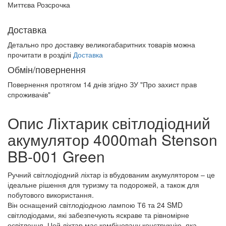
Миттєва Розсрочка
Доставка
Детально про доставку великогабаритних товарів можна
прочитати в розділі
Доставка
Обмін/повернення
Повернення протягом
14 днів
згідно ЗУ "Про захист прав
спроживачів"
Опис Ліхтарик світлодіодний
акумулятор 4000mah Stenson
BB-001 Green
Ручний світлодіодний ліхтар із вбудованим акумулятором – це
ідеальне рішення для туризму та подорожей, а також для
побутового використання.
Він оснащений світлодіодною лампою Т6 та 24 SMD
світлодіодами, які забезпечують яскраве та рівномірне
освітлення. Цей ліхтар має комбіновану конструкцію, яка