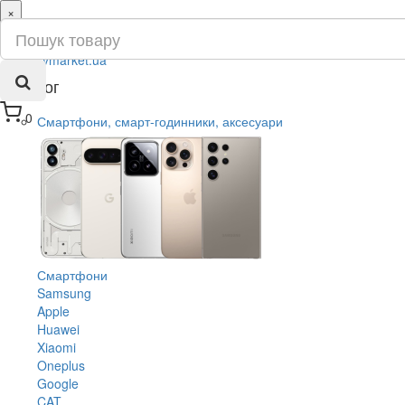
×
ru
ua
Каталог
0
Смартфони, смарт-годинники, аксесуари
Смартфони
Samsung
Apple
Huawei
Xiaomi
Oneplus
Google
CAT