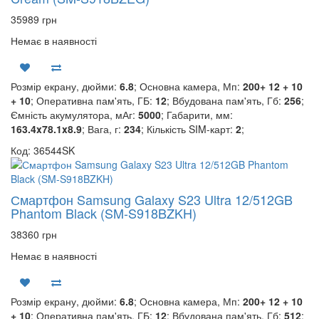
35989 грн
Немає в наявності
Розмір екрану, дюйми:
6.8
; Основна камера, Мп:
200+ 12 + 10
+ 10
; Оперативна пам'ять, ГБ:
12
; Вбудована пам'ять, Гб:
256
;
Ємність акумулятора, мАг:
5000
; Габарити, мм:
163.4x78.1x8.9
; Вага, г:
234
; Кількість SIM-карт:
2
;
Код: 36544SK
Смартфон Samsung Galaxy S23 Ultra 12/512GB
Phantom Black (SM-S918BZKH)
38360 грн
Немає в наявності
Розмір екрану, дюйми:
6.8
; Основна камера, Мп:
200+ 12 + 10
+ 10
; Оперативна пам'ять, ГБ:
12
; Вбудована пам'ять, Гб:
512
;