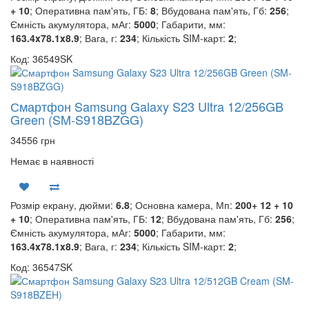
+ 10
; Оперативна пам'ять, ГБ:
8
; Вбудована пам'ять, Гб:
256
;
Ємність акумулятора, мАг:
5000
; Габарити, мм:
163.4x78.1x8.9
; Вага, г:
234
; Кількість SIM-карт:
2
;
Код: 36549SK
Смартфон Samsung Galaxy S23 Ultra 12/256GB
Green (SM-S918BZGG)
34556 грн
Немає в наявності
Розмір екрану, дюйми:
6.8
; Основна камера, Мп:
200+ 12 + 10
+ 10
; Оперативна пам'ять, ГБ:
12
; Вбудована пам'ять, Гб:
256
;
Ємність акумулятора, мАг:
5000
; Габарити, мм:
163.4x78.1x8.9
; Вага, г:
234
; Кількість SIM-карт:
2
;
Код: 36547SK