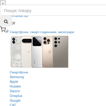
×
ru
ua
Каталог
0
Смартфони, смарт-годинники, аксесуари
Смартфони
Samsung
Apple
Huawei
Xiaomi
Oneplus
Google
CAT