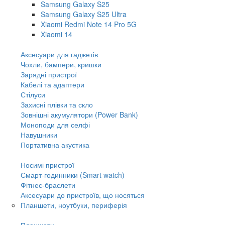
Samsung Galaxy S25
Samsung Galaxy S25 Ultra
Xiaomi Redmi Note 14 Pro 5G
Xiaomi 14
Аксесуари для гаджетів
Чохли, бампери, кришки
Зарядні пристрої
Кабелі та адаптери
Стілуси
Захисні плівки та скло
Зовнішні акумулятори (Power Bank)
Моноподи для селфі
Навушники
Портативна акустика
Носимі пристрої
Смарт-годинники (Smart watch)
Фітнес-браслети
Аксесуари до пристроїв, що носяться
Планшети, ноутбуки, периферія
Планшети