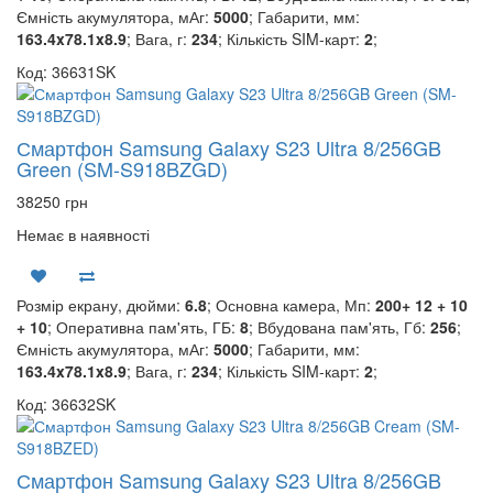
Ємність акумулятора, мАг:
5000
; Габарити, мм:
163.4x78.1x8.9
; Вага, г:
234
; Кількість SIM-карт:
2
;
Код: 36631SK
Смартфон Samsung Galaxy S23 Ultra 8/256GB
Green (SM-S918BZGD)
38250 грн
Немає в наявності
Розмір екрану, дюйми:
6.8
; Основна камера, Мп:
200+ 12 + 10
+ 10
; Оперативна пам'ять, ГБ:
8
; Вбудована пам'ять, Гб:
256
;
Ємність акумулятора, мАг:
5000
; Габарити, мм:
163.4x78.1x8.9
; Вага, г:
234
; Кількість SIM-карт:
2
;
Код: 36632SK
Смартфон Samsung Galaxy S23 Ultra 8/256GB