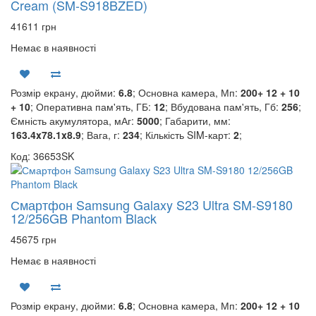
Cream (SM-S918BZED)
41611 грн
Немає в наявності
Розмір екрану, дюйми:
6.8
; Основна камера, Мп:
200+ 12 + 10
+ 10
; Оперативна пам'ять, ГБ:
12
; Вбудована пам'ять, Гб:
256
;
Ємність акумулятора, мАг:
5000
; Габарити, мм:
163.4x78.1x8.9
; Вага, г:
234
; Кількість SIM-карт:
2
;
Код: 36653SK
Смартфон Samsung Galaxy S23 Ultra SM-S9180
12/256GB Phantom Black
45675 грн
Немає в наявності
Розмір екрану, дюйми:
6.8
; Основна камера, Мп:
200+ 12 + 10