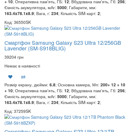
+ 10
; Оперативна пам'ять, ГБ:
12
; Вбудована пам'ять, Гб:
256
;
Ємність акумулятора, мАг:
5000
; Габарити, мм:
163.4x78.1x8.9
; Вага, г:
234
; Кількість SIM-карт:
2
;
Код: 36550SK
Смартфон Samsung Galaxy S23 Ultra 12/256GB
Lavender (SM-S918BLIG)
39204 грн
Немає в наявності
Розмір екрану, дюйми:
6.8
; Основна камера, Мп:
200+ 12 + 10
+ 10
; Оперативна пам'ять, ГБ:
12
; Вбудована пам'ять, Гб:
256
;
Ємність акумулятора, мАг:
5000
; Габарити, мм:
163.4x78.1x8.9
; Вага, г:
234
; Кількість SIM-карт:
2
;
Код: 37259SK
Смартфон Samsung Galaxy S23 Ultra 12/1TB