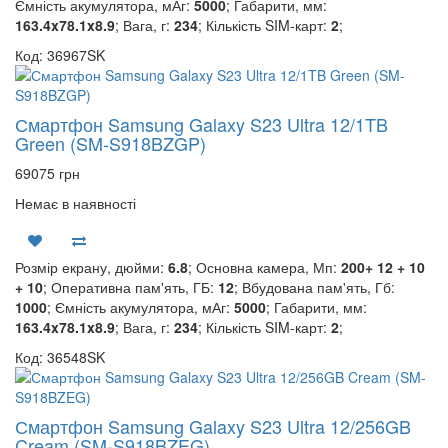
Ємність акумулятора, мАг:
5000
; Габарити, мм:
163.4x78.1x8.9
; Вага, г:
234
; Кількість SIM-карт:
2
;
Код: 36967SK
Смартфон Samsung Galaxy S23 Ultra 12/1TB
Green (SM-S918BZGP)
69075 грн
Немає в наявності
Розмір екрану, дюйми:
6.8
; Основна камера, Мп:
200+ 12 + 10
+ 10
; Оперативна пам'ять, ГБ:
12
; Вбудована пам'ять, Гб:
1000
; Ємність акумулятора, мАг:
5000
; Габарити, мм:
163.4x78.1x8.9
; Вага, г:
234
; Кількість SIM-карт:
2
;
Код: 36548SK
Смартфон Samsung Galaxy S23 Ultra 12/256GB
Cream (SM-S918BZEG)