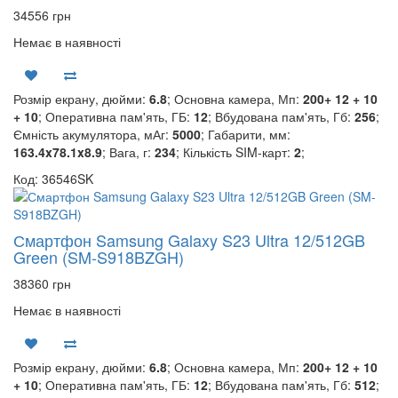
34556 грн
Немає в наявності
Розмір екрану, дюйми:
6.8
; Основна камера, Мп:
200+ 12 + 10
+ 10
; Оперативна пам'ять, ГБ:
12
; Вбудована пам'ять, Гб:
256
;
Ємність акумулятора, мАг:
5000
; Габарити, мм:
163.4x78.1x8.9
; Вага, г:
234
; Кількість SIM-карт:
2
;
Код: 36546SK
Смартфон Samsung Galaxy S23 Ultra 12/512GB
Green (SM-S918BZGH)
38360 грн
Немає в наявності
Розмір екрану, дюйми:
6.8
; Основна камера, Мп:
200+ 12 + 10
+ 10
; Оперативна пам'ять, ГБ:
12
; Вбудована пам'ять, Гб:
512
;