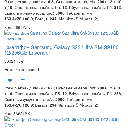
Розмір екрану, дюйми:
6.8
; Основна камера, Мп:
200+ 12 + 10
+ 10
; Оперативна пам'ять, ГБ:
12
; Вбудована пам'ять, Гб:
512
;
Ємність акумулятора, мАг:
5000
; Габарити, мм:
163.4x78.1x8.9
; Вага, г:
234
; Кількість SIM-карт:
2
;
Код: 36652SK
Смартфон Samsung Galaxy S23 Ultra SM-S9180
12/256GB Lavender
36021 грн
Немає в наявності
Розмір екрану, дюйми:
6.8
; Основна камера, Мп:
200+ 12 + 10
+ 10
; Оперативна пам'ять, ГБ:
12
; Вбудована пам'ять, Гб:
256
;
Ємність акумулятора, мАг:
5000
; Габарити, мм:
163.4x78.1x8.9
; Вага, г:
234
; Кількість SIM-карт:
2
;
Код: 36651SK