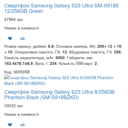
Смартфон Samsung Galaxy S23 Ultra SM-S9180
12/256GB Green
47984 грн
Немає в наявності
Розмір екрану, дюйми:
6.8
; Основна камера, Мп:
200+ 12 + 10
+ 10
; Оперативна пам'ять, ГБ:
12
; Вбудована пам'ять, Гб:
256
;
Ємність акумулятора, мАг:
5000
; Габарити, мм:
163.4x78.1x8.9
; Вага, г:
234
; Кількість SIM-карт:
2
;
Код: 36559SK
Смартфон Samsung Galaxy S23 Ultra 8/256GB
Phantom Black (SM-S918BZKD)
33032 грн
Немає в наявності