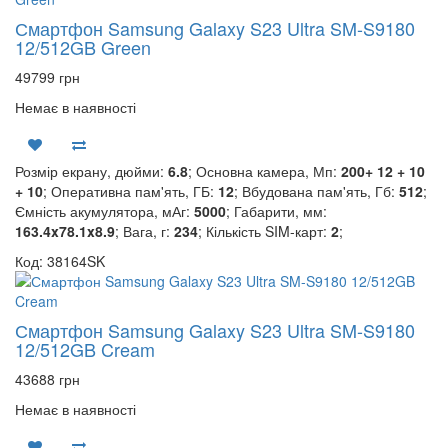
Смартфон Samsung Galaxy S23 Ultra SM-S9180
12/512GB Green
49799 грн
Немає в наявності
Розмір екрану, дюйми:
6.8
; Основна камера, Мп:
200+ 12 + 10
+ 10
; Оперативна пам'ять, ГБ:
12
; Вбудована пам'ять, Гб:
512
;
Ємність акумулятора, мАг:
5000
; Габарити, мм:
163.4x78.1x8.9
; Вага, г:
234
; Кількість SIM-карт:
2
;
Код: 38164SK
Смартфон Samsung Galaxy S23 Ultra SM-S9180
12/512GB Cream
43688 грн
Немає в наявності