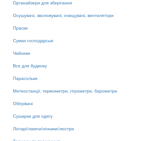
Органайзери для зберігання
Осушувачі, зволожувачі, очищувачі, вентилятори
Праски
Сумки господарські
Чайники
Все для будинку
Парасольки
Метеостанції, термометри, гігрометри, барометри
Обігрівачі
Сушарки для одягу
Ліхтарі/лампи/нічники/люстри
Термоси та термокухлі