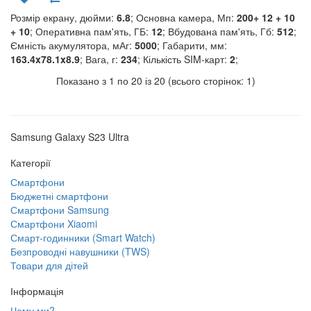
Розмір екрану, дюйми:
6.8
; Основна камера, Мп:
200+ 12 + 10
+ 10
; Оперативна пам'ять, ГБ:
12
; Вбудована пам'ять, Гб:
512
;
Ємність акумулятора, мАг:
5000
; Габарити, мм:
163.4x78.1x8.9
; Вага, г:
234
; Кількість SIM-карт:
2
;
Показано з 1 по 20 із 20 (всього сторінок: 1)
Samsung Galaxy S23 Ultra
Категорії
Смартфони
Бюджетні смартфони
Смартфони Samsung
Смартфони Xiaomi
Смарт-годинники (Smart Watch)
Безпроводні навушники (TWS)
Товари для дітей
Інформація
Чому ми?