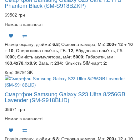
Phantom Black (SM-S918BZKP)
69502 грн
Немає в наявності
Розмір екрану, дюйми:
6.8
; Основна камера, Мп:
200+ 12 + 10
+ 10
; Оперативна пам'ять, ГБ:
12
; Вбудована пам'ять, Гб:
1000
; Ємність акумулятора, мАг:
5000
; Габарити, мм:
163.4x78.1x8.9
; Вага, г:
234
; Кількість SIM-карт:
2
;
Код: 36791SK
Смартфон Samsung Galaxy S23 Ultra 8/256GB
Lavender (SM-S918BLID)
38671 грн
Немає в наявності
Розмір екрану, дюйми:
6.8
; Основна камера, Мп:
200+ 12 + 10