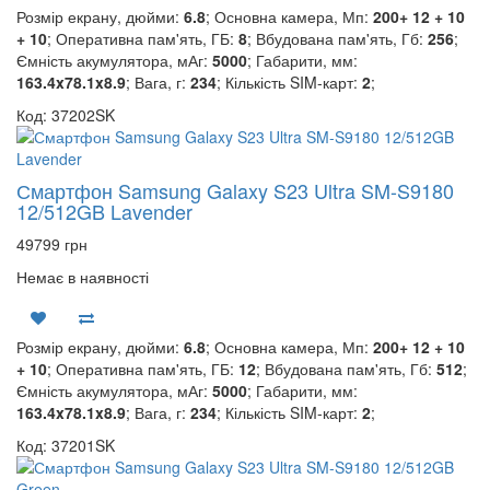
Розмір екрану, дюйми:
6.8
; Основна камера, Мп:
200+ 12 + 10
+ 10
; Оперативна пам'ять, ГБ:
8
; Вбудована пам'ять, Гб:
256
;
Ємність акумулятора, мАг:
5000
; Габарити, мм:
163.4x78.1x8.9
; Вага, г:
234
; Кількість SIM-карт:
2
;
Код: 37202SK
Смартфон Samsung Galaxy S23 Ultra SM-S9180
12/512GB Lavender
49799 грн
Немає в наявності
Розмір екрану, дюйми:
6.8
; Основна камера, Мп:
200+ 12 + 10
+ 10
; Оперативна пам'ять, ГБ:
12
; Вбудована пам'ять, Гб:
512
;
Ємність акумулятора, мАг:
5000
; Габарити, мм:
163.4x78.1x8.9
; Вага, г:
234
; Кількість SIM-карт:
2
;
Код: 37201SK