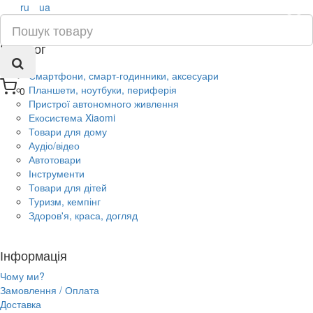
ru
ua
×
Каталог
Смартфони, смарт-годинники, аксесуари
Планшети, ноутбуки, периферія
0
Пристрої автономного живлення
Екосистема Xiaomi
Товари для дому
Аудіо/відео
Автотовари
Інструменти
Товари для дітей
Туризм, кемпінг
Здоров'я, краса, догляд
Інформація
Чому ми?
Замовлення / Оплата
Доставка