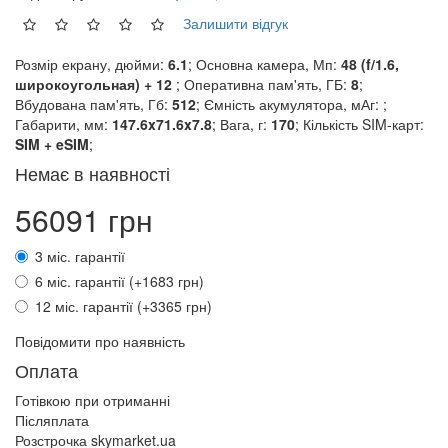
Залишити відгук
Розмір екрану, дюйми:
6.1
; Основна камера, Мп:
48 (f/1.6,
широкоугольная) + 12
; Оперативна пам'ять, ГБ:
8
;
Вбудована пам'ять, Гб:
512
; Ємність акумулятора, мАг:
;
Габарити, мм:
147.6x71.6x7.8
; Вага, г:
170
; Кількість SIM-карт:
SIM + eSIM
;
Немає в наявності
56091 грн
3 міс. гарантії
6 міс. гарантії (+1683 грн)
12 міс. гарантії (+3365 грн)
Повідомити про наявність
Оплата
Готівкою при отриманні
Післяплата
Розстрочка skymarket.ua