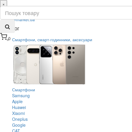
×
ru
ua
Каталог
0
Смартфони, смарт-годинники, аксесуари
Смартфони
Samsung
Apple
Huawei
Xiaomi
Oneplus
Google
CAT