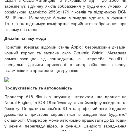
забезпечує відмінну якість зображення у будь-яких умовах. З
роздільною здатністю 2556x1179 пікселів та підтримкою DCI-
P3, iPhone 16 передає більше мільярда відтінків, а функція
True Tone підтримує комфортне сприйняття зображення при
різному освітленні.
Дизайн на піку моди
Пристрій зберігає відомий стиль Apple: безрамковий дизайн,
чорний корпус та захисне скло Ceramic Shield. Металева
рамка захищає від пошкоджень, а інтерфейс FaceID і
спеціальні датчики приховані в «острівній» зоні екрану,
взаємодіючи з пристроєм ще зручніше.
Продуктивність та автономність
Процесор A18 Bionic зі штучним інтелектом, що працює на
Neural Engine, та iOS 18 забезпечують неймовірну швидкість та
безпеку. Оперативна пам'ять 8 ГБ та графічний чіп з 5 ядрами
дозволяють пристрою справлятися із завданнями будь-якої
складності. Смартфон може автономно працювати до 22 годин
у режимі перегляду відео, а функція швидкого заряджання