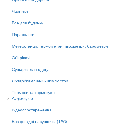
Чайники
Все для будинку
Парасольки
Метеостанції, термометри, гігрометри, барометри
Обігрівачі
Сушарки для одягу
Ліхтарі/лампи/нічники/люстри
Термоси та термокухлі
Аудіо/відео
Відеоспостереження
Безпровідні навушники (TWS)