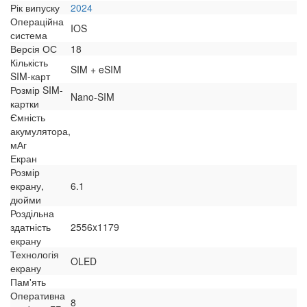
Рік випуску
2024
Операційна
IOS
система
Версія ОС
18
Кількість
SIM + eSIM
SIM-карт
Розмір SIM-
Nano-SIM
картки
Ємність
акумулятора,
мАг
Екран
Розмір
екрану,
6.1
дюйми
Роздільна
здатність
2556x1179
екрану
Технологія
OLED
екрану
Пам'ять
Оперативна
8