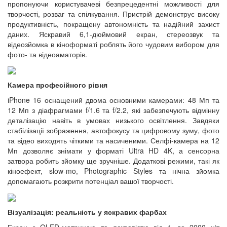
пропонуючи користувачеві безпрецедентні можливості для
творчості, розваг та спілкування. Пристрій демонструє високу
продуктивність, покращену автономність та надійний захист
даних. Яскравий 6,1-дюймовий екран, стереозвук та
відеозйомка в кіноформаті роблять його чудовим вибором для
фото- та відеоаматорів.
Камера професійного рівня
iPhone 16 оснащений двома основними камерами: 48 Мп та
12 Мп з діафрагмами f/1.6 та f/2.2, які забезпечують відмінну
деталізацію навіть в умовах низького освітлення. Завдяки
стабілізації зображення, автофокусу та цифровому зуму, фото
та відео виходять чіткими та насиченими. Селфі-камера на 12
Мп дозволяє знімати у форматі Ultra HD 4K, а сенсорна
затвора робить зйомку ще зручніше. Додаткові режими, такі як
кіноефект, slow-mo, Photographic Styles та нічна зйомка
допомагають розкрити потенціал вашої творчості.
Візуалізація: реальність у яскравих фарбах
Екран з OLED-матрицею та яскравістю від 1 до 2000 ніт