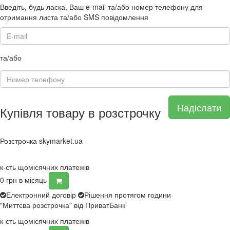
Введіть, будь ласка, Ваш e-mail та/або номер телефону для
отримання листа та/або SMS повідомлення
та/або
Надіслати
Купівля товару в розстрочку
Розстрочка skymarket.ua
к-сть щомісячних платежів
0
грн в місяць
Електронний договір
Рішення протягом години
"Миттєва розстрочка" від ПриватБанк
к-сть щомісячних платежів