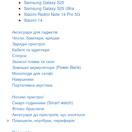
Samsung Galaxy S25
Samsung Galaxy S25 Ultra
Xiaomi Redmi Note 14 Pro 5G
Xiaomi 14
Аксесуари для гаджетів
Чохли, бампери, кришки
Зарядні пристрої
Кабелі та адаптери
Стілуси
Захисні плівки та скло
Зовнішні акумулятори (Power Bank)
Моноподи для селфі
Навушники
Портативна акустика
Носимі пристрої
Смарт-годинники (Smart watch)
Фітнес-браслети
Аксесуари до пристроїв, що носяться
Планшети, ноутбуки, периферія
Планшети