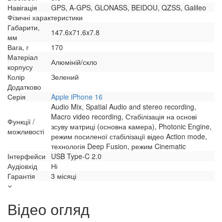
Навігація
GPS, A-GPS, GLONASS, BEIDOU, QZSS, Galileo
Фізичні характеристики
Габарити,
147.6x71.6x7.8
мм
Вага, г
170
Матеріал
Алюміній/скло
корпусу
Колір
Зелений
Додатково
Серія
Apple iPhone 16
Audio Mix, Spatial Audio and stereo recording,
Macro video recording, Стабілізація на основі
Функції /
зсуву матриці (основна камера), Photonic Engine,
можливості
режим посиленої стабілізації відео Action mode,
технологія Deep Fusion, режим Cinematic
Інтерфейси
USB Type-C 2.0
Аудіовхід
Ні
Гарантія
3 місяці
Відео огляд