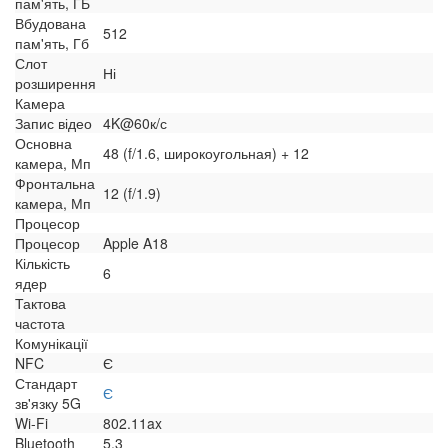
пам'ять, ГБ
Вбудована
512
пам'ять, Гб
Слот
Ні
розширення
Камера
Запис відео
4K@60к/с
Основна
48 (f/1.6, широкоугольная) + 12
камера, Мп
Фронтальна
12 (f/1.9)
камера, Мп
Процесор
Процесор
Apple A18
Кількість
6
ядер
Тактова
частота
Комунікації
NFC
Є
Стандарт
Є
зв'язку 5G
Wi-Fi
802.11ax
Bluetooth
5.3