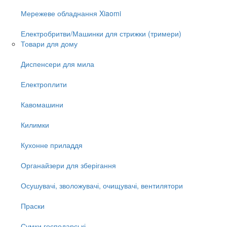
Мережеве обладнання Xiaomi
Електробритви/Машинки для стрижки (тримери)
Товари для дому
Диспенсери для мила
Електроплити
Кавомашини
Килимки
Кухонне приладдя
Органайзери для зберігання
Осушувачі, зволожувачі, очищувачі, вентилятори
Праски
Сумки господарські