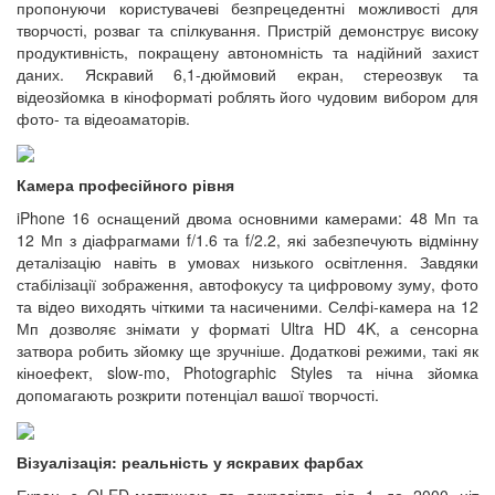
пропонуючи користувачеві безпрецедентні можливості для
творчості, розваг та спілкування. Пристрій демонструє високу
продуктивність, покращену автономність та надійний захист
даних. Яскравий 6,1-дюймовий екран, стереозвук та
відеозйомка в кіноформаті роблять його чудовим вибором для
фото- та відеоаматорів.
Камера професійного рівня
iPhone 16 оснащений двома основними камерами: 48 Мп та
12 Мп з діафрагмами f/1.6 та f/2.2, які забезпечують відмінну
деталізацію навіть в умовах низького освітлення. Завдяки
стабілізації зображення, автофокусу та цифровому зуму, фото
та відео виходять чіткими та насиченими. Селфі-камера на 12
Мп дозволяє знімати у форматі Ultra HD 4K, а сенсорна
затвора робить зйомку ще зручніше. Додаткові режими, такі як
кіноефект, slow-mo, Photographic Styles та нічна зйомка
допомагають розкрити потенціал вашої творчості.
Візуалізація: реальність у яскравих фарбах
Екран з OLED-матрицею та яскравістю від 1 до 2000 ніт