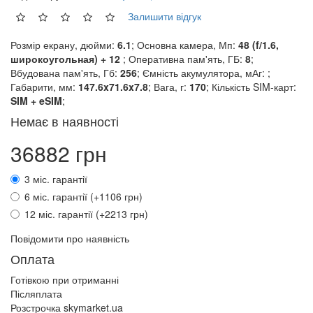
Залишити відгук
Розмір екрану, дюйми:
6.1
; Основна камера, Мп:
48 (f/1.6,
широкоугольная) + 12
; Оперативна пам'ять, ГБ:
8
;
Вбудована пам'ять, Гб:
256
; Ємність акумулятора, мАг:
;
Габарити, мм:
147.6x71.6x7.8
; Вага, г:
170
; Кількість SIM-карт:
SIM + eSIM
;
Немає в наявності
36882 грн
3 міс. гарантії
6 міс. гарантії (+1106 грн)
12 міс. гарантії (+2213 грн)
Повідомити про наявність
Оплата
Готівкою при отриманні
Післяплата
Розстрочка skymarket.ua