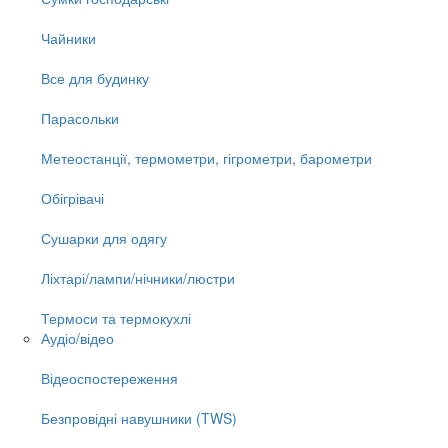
Чайники
Все для будинку
Парасольки
Метеостанції, термометри, гігрометри, барометри
Обігрівачі
Сушарки для одягу
Ліхтарі/лампи/нічники/люстри
Термоси та термокухлі
Аудіо/відео
Відеоспостереження
Безпровідні навушники (TWS)