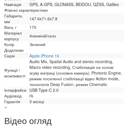
Навігація
GPS, A-GPS, GLONASS, BEIDOU, QZSS, Galileo
Фізичні характеристики
Габарити,
147.6x71.6x7.8
мм
Вага, г
170
Матеріал
Алюміній/скло
корпусу
Колір
Зелений
Додатково
Серія
Apple iPhone 16
Audio Mix, Spatial Audio and stereo recording,
Macro video recording, Стабілізація на основі
Функції /
зсуву матриці (основна камера), Photonic Engine,
можливості
режим посиленої стабілізації відео Action mode,
технологія Deep Fusion, режим Cinematic
Інтерфейси
USB Type-C 2.0
Аудіовхід
Ні
Гарантія
3 місяці
Відео огляд