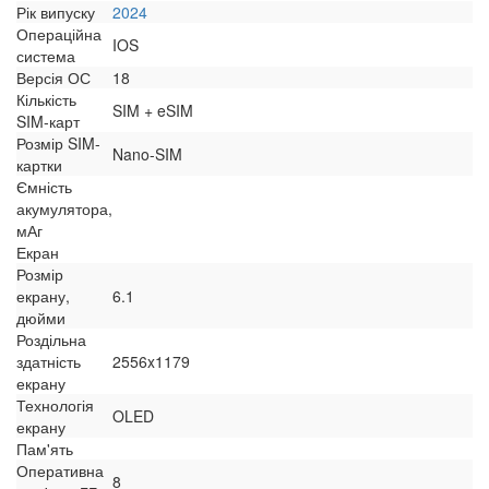
Рік випуску
2024
Операційна
IOS
система
Версія ОС
18
Кількість
SIM + eSIM
SIM-карт
Розмір SIM-
Nano-SIM
картки
Ємність
акумулятора,
мАг
Екран
Розмір
екрану,
6.1
дюйми
Роздільна
здатність
2556x1179
екрану
Технологія
OLED
екрану
Пам'ять
Оперативна
8