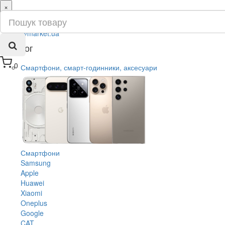
×
ru
ua
Каталог
0
Смартфони, смарт-годинники, аксесуари
Смартфони
Samsung
Apple
Huawei
Xiaomi
Oneplus
Google
CAT