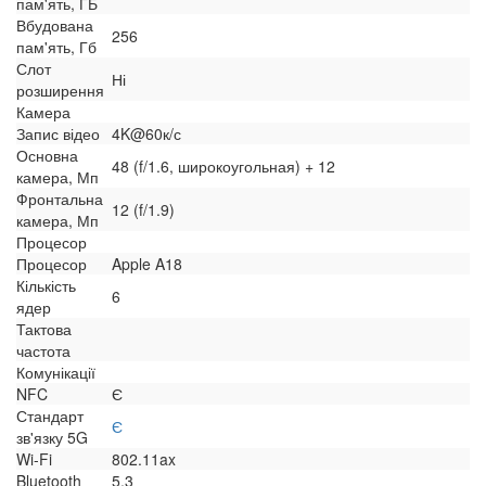
пам'ять, ГБ
Вбудована
256
пам'ять, Гб
Слот
Ні
розширення
Камера
Запис відео
4K@60к/с
Основна
48 (f/1.6, широкоугольная) + 12
камера, Мп
Фронтальна
12 (f/1.9)
камера, Мп
Процесор
Процесор
Apple A18
Кількість
6
ядер
Тактова
частота
Комунікації
NFC
Є
Стандарт
Є
зв'язку 5G
Wi-Fi
802.11ax
Bluetooth
5.3