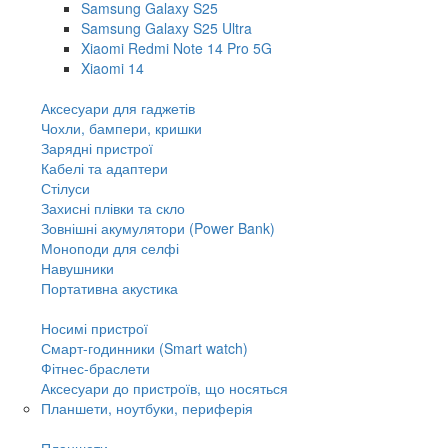
Samsung Galaxy S25
Samsung Galaxy S25 Ultra
Xiaomi Redmi Note 14 Pro 5G
Xiaomi 14
Аксесуари для гаджетів
Чохли, бампери, кришки
Зарядні пристрої
Кабелі та адаптери
Стілуси
Захисні плівки та скло
Зовнішні акумулятори (Power Bank)
Моноподи для селфі
Навушники
Портативна акустика
Носимі пристрої
Смарт-годинники (Smart watch)
Фітнес-браслети
Аксесуари до пристроїв, що носяться
Планшети, ноутбуки, периферія
Планшети