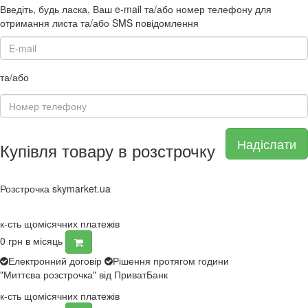
Введіть, будь ласка, Ваш e-mail та/або номер телефону для
отримання листа та/або SMS повідомлення
та/або
Надіслати
Купівля товару в розстрочку
Розстрочка skymarket.ua
к-сть щомісячних платежів
0
грн в місяць
Електронний договір
Рішення протягом години
"Миттєва розстрочка" від ПриватБанк
к-сть щомісячних платежів