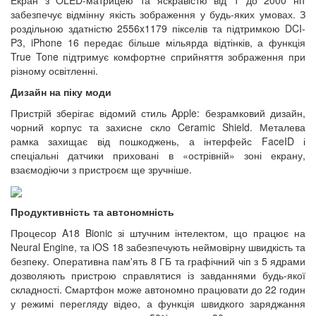
забезпечує відмінну якість зображення у будь-яких умовах. З
роздільною здатністю 2556x1179 пікселів та підтримкою DCI-
P3, iPhone 16 передає більше мільярда відтінків, а функція
True Tone підтримує комфортне сприйняття зображення при
різному освітленні.
Дизайн на піку моди
Пристрій зберігає відомий стиль Apple: безрамковий дизайн,
чорний корпус та захисне скло Ceramic Shield. Металева
рамка захищає від пошкоджень, а інтерфейс FaceID і
спеціальні датчики приховані в «острівній» зоні екрану,
взаємодіючи з пристроєм ще зручніше.
Продуктивність та автономність
Процесор A18 Bionic зі штучним інтелектом, що працює на
Neural Engine, та iOS 18 забезпечують неймовірну швидкість та
безпеку. Оперативна пам'ять 8 ГБ та графічний чіп з 5 ядрами
дозволяють пристрою справлятися із завданнями будь-якої
складності. Смартфон може автономно працювати до 22 годин
у режимі перегляду відео, а функція швидкого заряджання