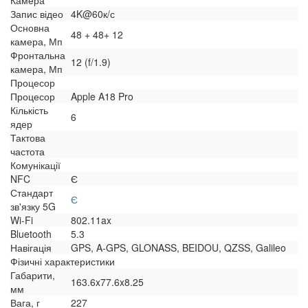
Запис відео
4K@60к/с
Основна
48 + 48+ 12
камера, Мп
Фронтальна
12 (f/1.9)
камера, Мп
Процесор
Процесор
Apple A18 Pro
Кількість
6
ядер
Тактова
частота
Комунікації
NFC
Є
Стандарт
Є
зв'язку 5G
Wi-Fi
802.11ax
Bluetooth
5.3
Навігація
GPS, A-GPS, GLONASS, BEIDOU, QZSS, Galileo
Фізичні характеристики
Габарити,
163.6x77.6x8.25
мм
Вага, г
227