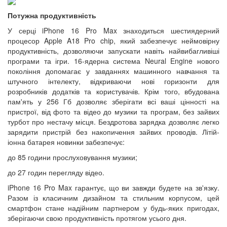
Потужна продуктивність
У серці iPhone 16 Pro Max знаходиться шестиядерний
процесор Apple A18 Pro chip, який забезпечує неймовірну
продуктивність, дозволяючи запускати навіть найвибагливіші
програми та ігри. 16-ядерна система Neural Engine нового
покоління допомагає у завданнях машинного навчання та
штучного інтелекту, відкриваючи нові горизонти для
розробників додатків та користувачів. Крім того, вбудована
пам'ять у 256 Гб дозволяє зберігати всі ваші цінності на
пристрої, від фото та відео до музики та програм, без зайвих
турбот про нестачу місця. Бездротова зарядка дозволяє легко
зарядити пристрій без накопичення зайвих проводів. Літій-
іонна батарея новинки забезпечує:
до 85 години прослуховування музики;
до 27 годин перегляду відео.
iPhone 16 Pro Max гарантує, що ви завжди будете на зв'язку.
Разом із класичним дизайном та стильним корпусом, цей
смартфон стане надійним партнером у будь-яких пригодах,
зберігаючи свою продуктивність протягом усього дня.