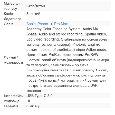
Матеріал
Скло/титан
корпусу
Колір
Золотий
Додатково
Серія
Apple iPhone 16 Pro Max
Academy Color Encoding System, Audio Mix,
Spatial Audio and stereo recording, Spatial Video,
Log video recording, Стабілізація на основі зсуву
матриці (основна камера), Photonic Engine,
режим посиленої стабілізації відео Action mode,
відео-режим ProRes, фото-режим ProRAW ,
Функції /
шестилінзовий об'єктив (надширококутна камера
можливості
та телефото), семилінзовий об'єктив
(ширококутна камера) та пікселі розміру 1,22мк,
захист об'єктива сапфіровим склом, підтримка
Focus Pixels на всій матриці, нічний режим для
портретів із застосуванням сканера LiDAR,
технолог
Інтерфейси
USB Type-C 3.0
Аудіовхід
Ні
Гарантія
3 місяці