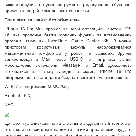
використовуючи потужні інструменти редагування, вбудовані
прямо в пристрій. Камера, здатна вразити
Працюйте та грайте без обмежень
iPhone 16 Pro Max працює на новій операційній системі iOS
18, яка пропонує безліч корисних функцій та встановлених
програм, таких як: FaceTime, Game Center, Siri. З новим
пристроєм користувачі можуть насолоджуватися
максимальним комфортом у роботі та розвагах. Зручна
синхронізація з Mac через USB-C та підтримка різних
месенджерів, включаючи iMessage та Email, дозволяють
залишатися на зв'язку завжди та скрізь. iPhone 16 Pro
підтримує новітні стандарти бездротового зв'язку, включаючи:
Wi-Fi 7 із підтримкою MIMO 2x2;
Bluetooth 5.3;
NFC.
Це гарантує блискавичне та стабільне з'єднання з Інтернетом,
а також миттєвий обмін даними з іншими пристроями. Будь то
потокове відео, онлайн-ігри або обмін файлами, ви будете