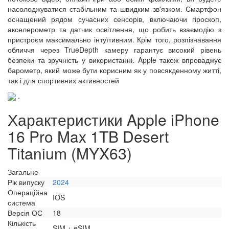
насолоджуватися стабільним та швидким зв'язком. Смартфон
оснащений рядом сучасних сенсорів, включаючи гіроскоп,
акселерометр та датчик освітлення, що робить взаємодію з
пристроєм максимально інтуїтивним. Крім того, розпізнавання
обличчя через TrueDepth камеру гарантує високий рівень
безпеки та зручність у використанні. Apple також впроваджує
барометр, який може бути корисним як у повсякденному житті,
так і для спортивних активностей
.
Характеристики Apple iPhone
16 Pro Max 1TB Desert
Titanium (MYX63)
Загальне
Рік випуску
2024
Операційна
IOS
система
Версія ОС
18
Кількість
SIM + eSIM