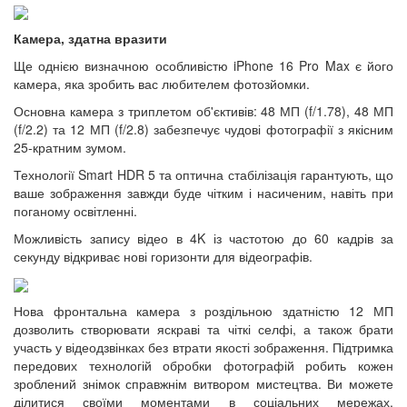
Камера, здатна вразити
Ще однією визначною особливістю iPhone 16 Pro Max є його
камера, яка зробить вас любителем фотозйомки.
Основна камера з триплетом об'єктивів: 48 МП (f/1.78), 48 МП
(f/2.2) та 12 МП (f/2.8) забезпечує чудові фотографії з якісним
25-кратним зумом.
Технології Smart HDR 5 та оптична стабілізація гарантують, що
ваше зображення завжди буде чітким і насиченим, навіть при
поганому освітленні.
Можливість запису відео в 4K із частотою до 60 кадрів за
секунду відкриває нові горизонти для відеографів.
Нова фронтальна камера з роздільною здатністю 12 МП
дозволить створювати яскраві та чіткі селфі, а також брати
участь у відеодзвінках без втрати якості зображення. Підтримка
передових технологій обробки фотографій робить кожен
зроблений знімок справжнім витвором мистецтва. Ви можете
ділитися своїми моментами в соціальних мережах,