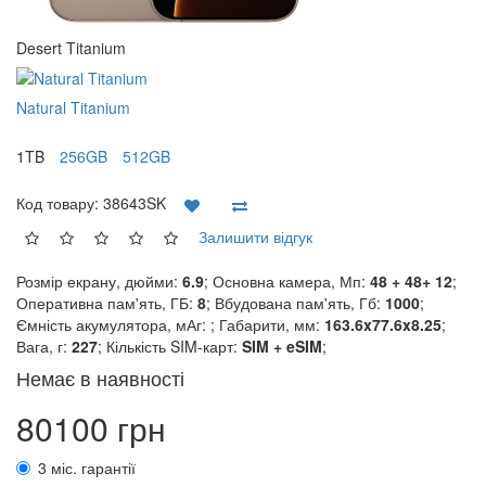
Desert Titanium
Natural Titanium
1TB
256GB
512GB
Код товару:
38643SK
Залишити відгук
Розмір екрану, дюйми:
6.9
; Основна камера, Мп:
48 + 48+ 12
;
Оперативна пам'ять, ГБ:
8
; Вбудована пам'ять, Гб:
1000
;
Ємність акумулятора, мАг:
; Габарити, мм:
163.6x77.6x8.25
;
Вага, г:
227
; Кількість SIM-карт:
SIM + eSIM
;
Немає в наявності
80100 грн
3 міс. гарантії