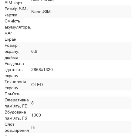
SIM-карт
Розмір SIM-
Nano-SIM
картки
Ємність
акумулятора,
мАг
Екран
Розмір
екрану,
6.9
дюйми
Роздільна
здатність
2868x1320
екрану
Технологія
OLED
екрану
Пам'ять
Оперативна
8
пам'ять, ГБ
Вбудована
1000
пам'ять, Гб
Слот
Ні
розширення
Камера