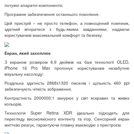
потужні апаратні компоненти;
Програмне забезпечення останнього покоління.
Цей пристрій – не просто телефон, а повноцінний помічник,
здатний впоратися з будь-якими завданнями, надаючи
користувачеві максимальний комфорт та безпеку.
Екран, який захоплює
З екраном розміром 6.9 дюймів на базі технології OLED,
iPhone 16 Pro Max пропонує користувачам незабутню
візуальну насолоду:
Роздільна здатність 2868x1320 пікселів і щільність 460 ppi
забезпечують чіткість зображення.
Контрастність 2000000:1 занурює у світ яскравих та живих
кольорів.
Технологія Super Retina XDR ідеально підходить для
перегляду високоякісного контенту та ігор. Сенсорний екран
миттєво реагує, гарантуючи плавну взаємодію з пристроєм.