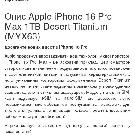
Опис Apple iPhone 16 Pro
Max 1TB Desert Titanium
(MYX63)
Досягайте нових висот з iPhone 16 Pro
Apple продовжує впроваджувати нові технології у свої пристрої,
і iPhone 16 Pro Max - це яскравий приклад. Цей смартфон
створює нове визначення продуктивності та стилю, поєднуючи
в собі елегантний дизайн із потужними характеристиками. З
його унікальним кольоровим оформленням Desert Titanium
девайс не тільки стане надійним помічником у повсякденних
завданнях, але й стильним аксесуаром. Модель на одній SIM-
карті підтримує eSIM та nano-SIM, що дозволяє легко
перемикатися між мобільними послугами та тарифами. Для
тих, хто цінує якість та інновації, телефон роблять ідеальним
вибором наступні особливості:
міцний корпус із захистом від пилу та вологи; легкість у
використанні;