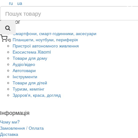
ru
ua
×
Каталог
Смартфони, смарт-годинники, аксесуари
Планшети, ноутбуки, периферія
0
Пристрої автономного живлення
Екосистема Xiaomi
Товари для дому
Аудіо/відео
Автотовари
Інструменти
Товари для дітей
Туризм, кемпінг
Здоров'я, краса, догляд
Інформація
Чому ми?
Замовлення / Оплата
Доставка