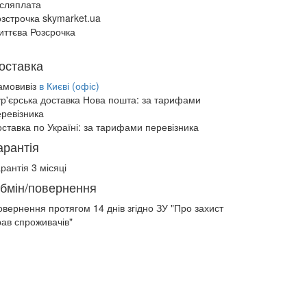
ісляплата
зстрочка skymarket.ua
иттєва Розсрочка
оставка
амовивіз
в Києві (офіс)
ур'єрська доставка Нова пошта:
за тарифами
еревізника
ставка по Україні:
за тарифами перевізника
арантія
рантія 3 місяці
бмін/повернення
овернення протягом
14 днів
згідно ЗУ "Про захист
рав спроживачів"