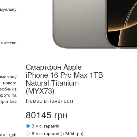
ізуальну
 миттєво
Смартфон Apple
iPhone 16 Pro Max 1TB
мовірну
Natural Titanium
e нового
(MYX73)
робників
 фото та
Немає в наявності
трій без
80145 грн
3 міс. гарантії
6 міс. гарантії (+2404 грн)
сом, цей