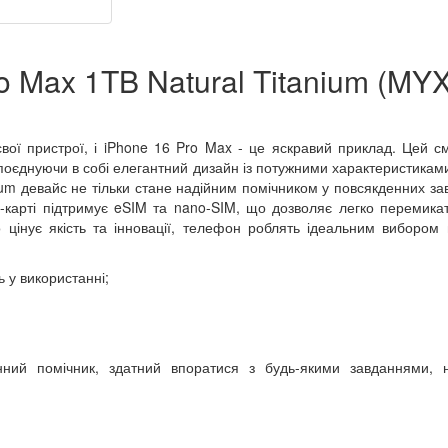
o Max 1TB Natural Titanium (MY
свої пристрої, і iPhone 16 Pro Max - це яскравий приклад. Цей 
поєднуючи в собі елегантний дизайн із потужними характеристиками
m девайс не тільки стане надійним помічником у повсякденних за
-карті підтримує eSIM та nano-SIM, що дозволяє легко перемика
цінує якість та інновації, телефон роблять ідеальним вибором 
ь у використанні;
ний помічник, здатний впоратися з будь-якими завданнями, 