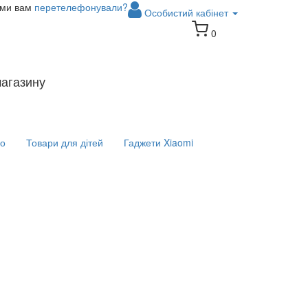
 ми вам
перетелефонували?
Особистий кабінет
0
магазину
іо
Товари для дітей
Гаджети Xiaomi