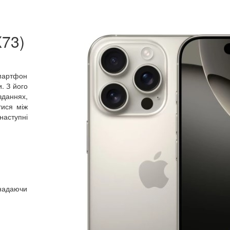
X73)
смартфон
. З його
вданнях,
тися між
наступні
надаючи