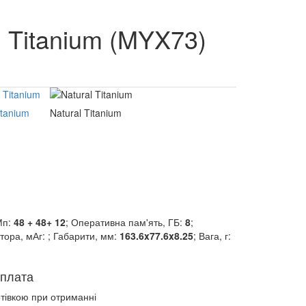
 Titanium (MYX73)
itanium
Natural Titanium
Мп:
48 + 48+ 12
; Оперативна пам'ять, ГБ:
8
;
ятора, мАг:
; Габарити, мм:
163.6x77.6x8.25
; Вага, г:
плата
отівкою при отриманні