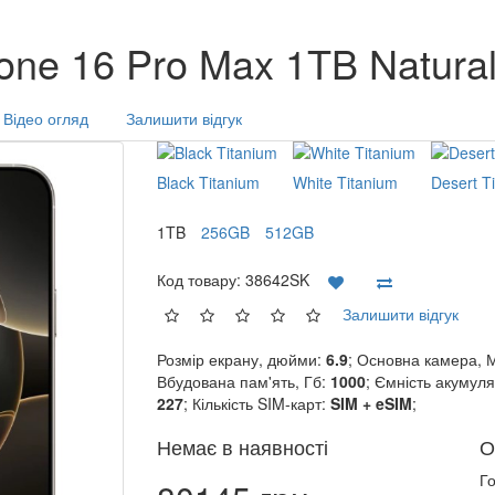
ne 16 Pro Max 1TB Natural
Відео огляд
Залишити відгук
Black Titanium
White Titanium
Desert T
1TB
256GB
512GB
Код товару:
38642SK
Залишити відгук
Розмір екрану, дюйми:
6.9
; Основна камера, 
Вбудована пам'ять, Гб:
1000
; Ємність акумул
227
; Кількість SIM-карт:
SIM + eSIM
;
Немає в наявності
О
Г