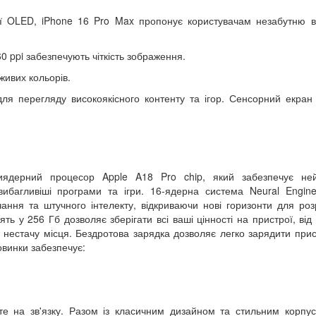
ії OLED, iPhone 16 Pro Max пропонує користувачам незабутню в
60 ppi забезпечують чіткість зображення.
живих кольорів.
для перегляду високоякісного контенту та ігор. Сенсорний екран
ядерний процесор Apple A18 Pro chip, який забезпечує ней
йвибагливіші програми та ігри. 16-ядерна система Neural Engin
ння та штучного інтелекту, відкриваючи нові горизонти для роз
ять у 256 Гб дозволяє зберігати всі ваші цінності на пристрої, від
о нестачу місця. Бездротова зарядка дозволяє легко зарядити прис
овинки забезпечує:
е на зв'язку. Разом із класичним дизайном та стильним корпу