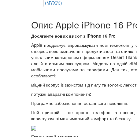
Опис Apple iPhone 16 Pr
Досягайте нових висот з iPhone 16 Pro
Apple продовжує впроваджувати нові технології у 
створює нове визначення продуктивності та стилю, 
унікальним кольоровим оформленням Desert Titaniu
але й стильним аксесуаром. Модель на одній SIM
мобільними послугами та тарифами. Для тих, хто 
особливості:
міцний корпус із захистом від пилу та вологи; легкіст
потужні апаратні компоненти;
Програмне забезпечення останнього покоління.
Цей пристрій – не просто телефон, а повноцін
користувачеві максимальний комфорт та безпеку.
Екран, який захоплює