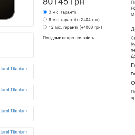
80145 грн
П
Ро
3 міс. гарантії
М
6 міс. гарантії (+2404 грн)
12 міс. гарантії (+4809 грн)
Д
Повідомити про наявність
С
К
п
До
Г
Га
О
П
п