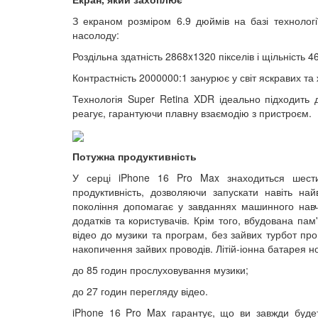
З екраном розміром 6.9 дюймів на базі технолог
насолоду:
Роздільна здатність 2868x1320 пікселів і щільність 4
Контрастність 2000000:1 занурює у світ яскравих та 
Технологія Super Retina XDR ідеально підходить 
реагує, гарантуючи плавну взаємодію з пристроєм.
Потужна продуктивність
У серці iPhone 16 Pro Max знаходиться шести
продуктивність, дозволяючи запускати навіть на
покоління допомагає у завданнях машинного навча
додатків та користувачів. Крім того, вбудована пам'
відео до музики та програм, без зайвих турбот пр
накопичення зайвих проводів. Літій-іонна батарея н
до 85 годин прослуховування музики;
до 27 годин перегляду відео.
iPhone 16 Pro Max гарантує, що ви завжди будет