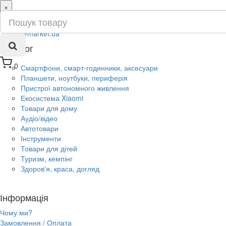
×
ru
ua
Каталог
0
Смартфони, смарт-годинники, аксесуари
Планшети, ноутбуки, периферія
Пристрої автономного живлення
Екосистема Xiaomi
Товари для дому
Аудіо/відео
Автотовари
Інструменти
Товари для дітей
Туризм, кемпінг
Здоров'я, краса, догляд
Інформація
Чому ми?
Замовлення / Оплата