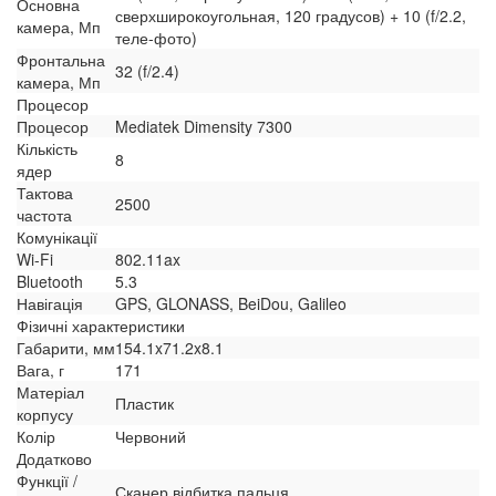
Основна
сверхширокоугольная, 120 градусов) + 10 (f/2.2,
камера, Мп
теле-фото)
Фронтальна
32 (f/2.4)
камера, Мп
Процесор
Процесор
Mediatek Dimensity 7300
Кількість
8
ядер
Тактова
2500
частота
Комунікації
Wi-Fi
802.11ax
Bluetooth
5.3
Навігація
GPS, GLONASS, BeiDou, Galileo
Фізичні характеристики
Габарити, мм
154.1x71.2x8.1
Вага, г
171
Матеріал
Пластик
корпусу
Колір
Червоний
Додатково
Функції /
Сканер відбитка пальця