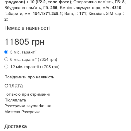
градусов) + 10 (f/2.2, теле-фото)
; Оперативна пам'ять, ГБ:
8
;
Вбудована пам'ять, Гб:
256
; Ємність акумулятора, мАг:
4310
;
Габарити, мм:
154.1x71.2x8.1
; Вага, г:
171
; Кількість SIM-карт:
2
;
Немає в наявності
11805 грн
3 міс. гарантії
6 міс. гарантії (+354 грн)
12 міс. гарантії (+708 грн)
Повідомити про наявність
Оплата
Готівкою при отриманні
Післяплата
Розстрочка skymarket.ua
Миттєва Розсрочка
Доставка