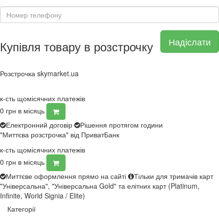
Надіслати
Купівля товару в розстрочку
Розстрочка skymarket.ua
к-сть щомісячних платежів
0
грн в місяць
Електронний договір
Рішення протягом години
"Миттєва розстрочка" від ПриватБанк
к-сть щомісячних платежів
0
грн в місяць
Миттєве оформлення прямо на сайті
Тільки для тримачів карт
"Універсальна", "Універсальна Gold" та елітних карт (Platinum,
Infinite, World Signia / Elite)
Категорії