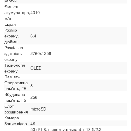
картки
Ємність
акумулятора,
4310
мАг
Екран
Розмір
екрану,
6.4
дюйми
Роздільна
здатність
2760x1256
екрану
Технологія
OLED
екрану
Пам'ять
Оперативна
8
пам'ять, ГБ
Вбудована
256
пам'ять, Гб
Слот
microSD
розширення
Камера
Запис відео
4K
50 (f/1.8, широкоугольная) + 13 (f/2.2,