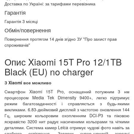
Доставка по Україні:
за тарифами перевізника
Гарантія
Гарантія 3 місяці
Обмін/повернення
Повернення протягом
14 днів
згідно ЗУ "Про захист прав
спроживачів"
Опис Xiaomi 15T Pro 12/1TB
Black (EU) no charger
З Xiaomi все можливо
Смартфон Xiaomi 15T Pro, оснащений потужним 3 нм
процесором Media Tek Dimensity 9400+, легко підтримує
режим багатозадачності і справляється з будь-якими
викликами. 6.83-дюймовий дисплей з частотою оновлення 144
Гц, широким кольоровим охопленням DCI-P3 та піковою
яскравістю 3200 нит радує насиченими кольорами та чіткими
деталями. Система камер Leica отримує чудові фото навіть за
слабкого освітлення. Завдяки супер-швидкій зарядці