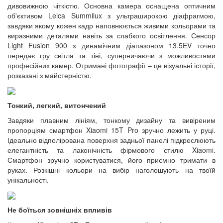
дивовижною чіткістю. Основна камера оснащена оптичним
об'єктивом Leica Summilux з ультраширокою діафрагмою,
завдяки якому кожен кадр наповнюється живими кольорами та
виразними деталями навіть за слабкого освітлення. Сенсор
Light Fusion 900 з динамічним діапазоном 13.5EV точно
передає гру світла та тіні, суперничаючи з можливостями
професійних камер. Отримані фотографії – це візуальні історії,
розказані з майстерністю.
Тонкий, легкий, витончений
Завдяки плавним лініям, тонкому дизайну та вивіреним
пропорціям смартфон Xiaomi 15T Pro зручно лежить у руці.
Ідеально відполірована поверхня задньої панелі підкреслюють
елегантність та лаконічність фірмового стилю Xiaomi.
Смартфон зручно користуватися, його приємно тримати в
руках. Розкішні кольори на вибір наголошують на твоїй
унікальності.
Не боїться зовнішніх впливів