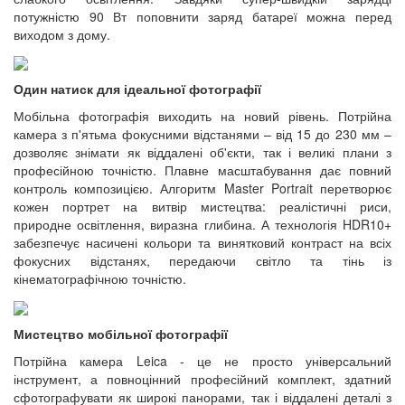
потужністю 90 Вт поповнити заряд батареї можна перед
виходом з дому.
Один натиск для ідеальної фотографії
Мобільна фотографія виходить на новий рівень. Потрійна
камера з п'ятьма фокусними відстанями – від 15 до 230 мм –
дозволяє знімати як віддалені об'єкти, так і великі плани з
професійною точністю. Плавне масштабування дає повний
контроль композицією. Алгоритм Master Portrait перетворює
кожен портрет на витвір мистецтва: реалістичні риси,
природне освітлення, виразна глибина. А технологія HDR10+
забезпечує насичені кольори та винятковий контраст на всіх
фокусних відстанях, передаючи світло та тінь із
кінематографічною точністю.
Мистецтво мобільної фотографії
Потрійна камера Leica - це не просто універсальний
інструмент, а повноцінний професійний комплект, здатний
сфотографувати як широкі панорами, так і віддалені деталі з