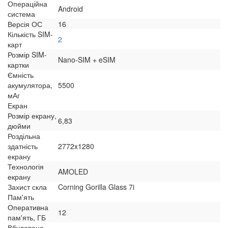
Операційна
Android
система
Версія ОС
16
Кількість SIM-
2
карт
Розмір SIM-
Nano-SIM + eSIM
картки
Ємність
акумулятора,
5500
мАг
Екран
Розмір екрану,
6,83
дюйми
Роздільна
здатність
2772x1280
екрану
Технологія
AMOLED
екрану
Захист скла
Corning Gorilla Glass 7i
Пам'ять
Оперативна
12
пам'ять, ГБ
Вбудована