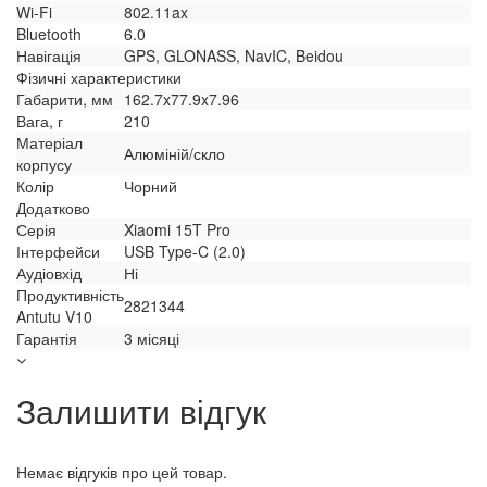
Wi-Fi
802.11ax
Bluetooth
6.0
Навігація
GPS, GLONASS, NavIC, Beidou
Фізичні характеристики
Габарити, мм
162.7x77.9x7.96
Вага, г
210
Матеріал
Алюміній/скло
корпусу
Колір
Чорний
Додатково
Серія
Xiaomi 15T Pro
Інтерфейси
USB Type-C (2.0)
Аудіовхід
Ні
Продуктивність
2821344
Antutu V10
Гарантія
3 місяці
Залишити відгук
Немає відгуків про цей товар.