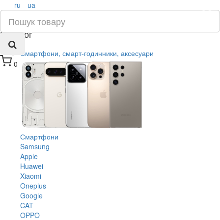
ru
ua
×
Каталог
Смартфони, смарт-годинники, аксесуари
0
Смартфони
Samsung
Apple
Huawei
Xiaomi
Oneplus
Google
CAT
OPPO