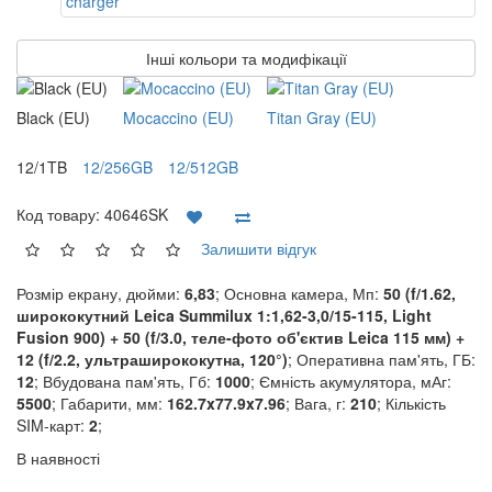
Інші кольори та модифікації
Black (EU)
Mocaccino (EU)
Titan Gray (EU)
12/1TB
12/256GB
12/512GB
Код товару:
40646SK
Залишити відгук
Розмір екрану, дюйми:
6,83
; Основна камера, Мп:
50 (f/1.62,
ширококутний Leica Summilux 1:1,62-3,0/15-115, Light
Fusion 900) + 50 (f/3.0, теле-фото об'єктив Leica 115 мм) +
12 (f/2.2, ультраширококутна, 120°)
; Оперативна пам'ять, ГБ:
12
; Вбудована пам'ять, Гб:
1000
; Ємність акумулятора, мАг:
5500
; Габарити, мм:
162.7x77.9x7.96
; Вага, г:
210
; Кількість
SIM-карт:
2
;
В наявності