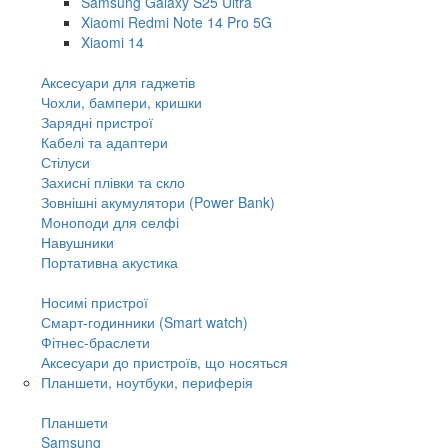
Samsung Galaxy S25 Ultra
Xiaomi Redmi Note 14 Pro 5G
Xiaomi 14
Аксесуари для гаджетів
Чохли, бампери, кришки
Зарядні пристрої
Кабелі та адаптери
Стілуси
Захисні плівки та скло
Зовнішні акумулятори (Power Bank)
Моноподи для селфі
Навушники
Портативна акустика
Носимі пристрої
Смарт-годинники (Smart watch)
Фітнес-браслети
Аксесуари до пристроїв, що носяться
Планшети, ноутбуки, периферія
Планшети
Samsung