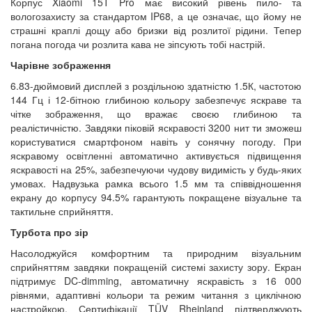
Корпус Xiaomi 15T Pro має високий рівень пило- та
вологозахисту за стандартом IP68, а це означає, що йому не
страшні краплі дощу або бризки від розлитої рідини. Тепер
погана погода чи розлита кава не зіпсують тобі настрій.
Чарівне зображення
6.83-дюймовий дисплей з роздільною здатністю 1.5К, частотою
144 Гц і 12-бітною глибиною кольору забезпечує яскраве та
чітке зображення, що вражає своєю глибиною та
реалістичністю. Завдяки піковій яскравості 3200 нит ти зможеш
користуватися смартфоном навіть у сонячну погоду. При
яскравому освітленні автоматично активується підвищення
яскравості на 25%, забезпечуючи чудову видимість у будь-яких
умовах. Надвузька рамка всього 1.5 мм та співвідношення
екрану до корпусу 94.5% гарантують покращене візуальне та
тактильне сприйняття.
Турбота про зір
Насолоджуйся комфортним та природним візуальним
сприйняттям завдяки покращеній системі захисту зору. Екран
підтримує DC-dimming, автоматичну яскравість з 16 000
рівнями, адаптивні кольори та режим читання з циклічною
настройкою. Сертифікації TÜV Rheinland підтверджують