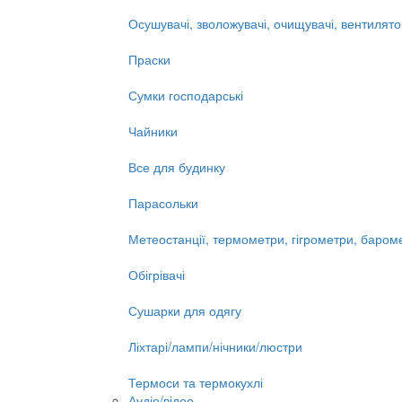
Осушувачі, зволожувачі, очищувачі, вентилят
Праски
Сумки господарські
Чайники
Все для будинку
Парасольки
Метеостанції, термометри, гігрометри, баром
Обігрівачі
Сушарки для одягу
Ліхтарі/лампи/нічники/люстри
Термоси та термокухлі
Аудіо/відео