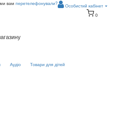
 ми вам
перетелефонували?
Особистий кабінет
0
магазину
и
Аудіо
Товари для дітей