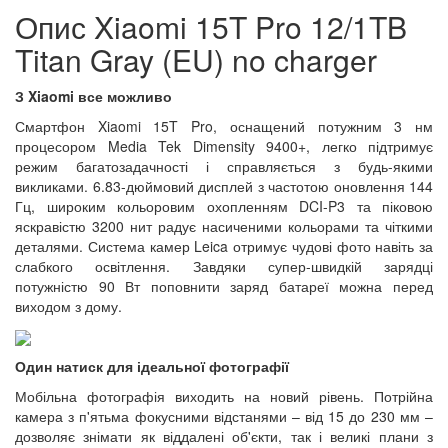
Опис Xiaomi 15T Pro 12/1TB
Titan Gray (EU) no charger
З Xiaomi все можливо
Смартфон Xiaomi 15T Pro, оснащений потужним 3 нм
процесором Media Tek Dimensity 9400+, легко підтримує
режим багатозадачності і справляється з будь-якими
викликами. 6.83-дюймовий дисплей з частотою оновлення 144
Гц, широким кольоровим охопленням DCI-P3 та піковою
яскравістю 3200 нит радує насиченими кольорами та чіткими
деталями. Система камер Leica отримує чудові фото навіть за
слабкого освітлення. Завдяки супер-швидкій зарядці
потужністю 90 Вт поповнити заряд батареї можна перед
виходом з дому.
Один натиск для ідеальної фотографії
Мобільна фотографія виходить на новий рівень. Потрійна
камера з п'ятьма фокусними відстанями – від 15 до 230 мм –
дозволяє знімати як віддалені об'єкти, так і великі плани з