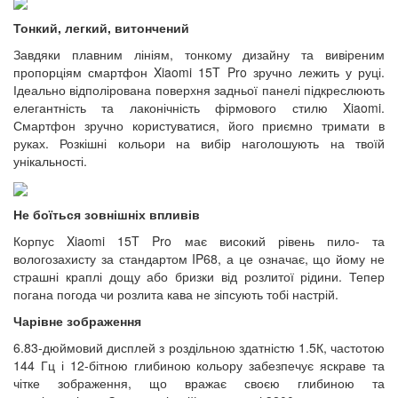
Тонкий, легкий, витончений
Завдяки плавним лініям, тонкому дизайну та вивіреним
пропорціям смартфон Xiaomi 15T Pro зручно лежить у руці.
Ідеально відполірована поверхня задньої панелі підкреслюють
елегантність та лаконічність фірмового стилю Xiaomi.
Смартфон зручно користуватися, його приємно тримати в
руках. Розкішні кольори на вибір наголошують на твоїй
унікальності.
Не боїться зовнішніх впливів
Корпус Xiaomi 15T Pro має високий рівень пило- та
вологозахисту за стандартом IP68, а це означає, що йому не
страшні краплі дощу або бризки від розлитої рідини. Тепер
погана погода чи розлита кава не зіпсують тобі настрій.
Чарівне зображення
6.83-дюймовий дисплей з роздільною здатністю 1.5К, частотою
144 Гц і 12-бітною глибиною кольору забезпечує яскраве та
чітке зображення, що вражає своєю глибиною та