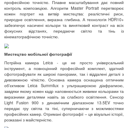
професійною точністю. Плавне масштабування дає повний
контроль композицією. Алгоритм Master Portrait перетворює
кожен портрет на витвір мистецтва: реалістичні риси,
природне освітлення, виразна глибина. А технологія HDR10+
забезпечує насичені кольори та винятковий контраст на всіх
фокусних відстанях, передаючи світло та тінь із
кінематографічною точністю.
Мистецтво мобільної фотографії
Потрійна камера Leica - це не просто універсальний
інструмент, а повноцінний професійний комплект, здатний
сфотографувати як широкі панорами, так і віддалені деталі з
дивовижною чіткістю. Основна камера оснащена оптичним
об'єктивом Leica Summilux з ультраширокою діафрагмою,
завдяки якому кожен кадр наповнюється живими кольорами та
виразними деталями навіть за слабкого освітлення. Сенсор
Light Fusion 900 з динамічним діапазоном 13.5EV точно
передає гру світла та тіні, суперничаючи з можливостями
професійних камер. Отримані фотографії – це візуальні історії,
розказані з майстерністю.