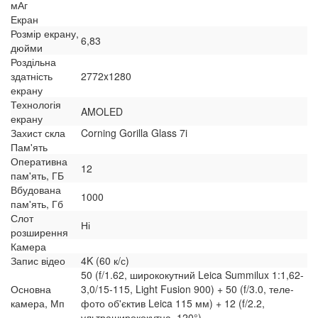
мАг
Екран
Розмір екрану,
6,83
дюйми
Роздільна
здатність
2772x1280
екрану
Технологія
AMOLED
екрану
Захист скла
Corning Gorilla Glass 7i
Пам'ять
Оперативна
12
пам'ять, ГБ
Вбудована
1000
пам'ять, Гб
Слот
Ні
розширення
Камера
Запис відео
4K (60 к/с)
50 (f/1.62, ширококутний Leica Summilux 1:1,62-
Основна
3,0/15-115, Light Fusion 900) + 50 (f/3.0, теле-
камера, Мп
фото об'єктив Leica 115 мм) + 12 (f/2.2,
ультраширококутна, 120°)