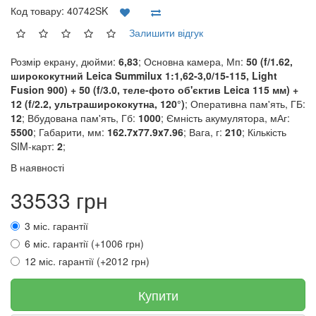
Код товару:
40742SK
Залишити відгук
Розмір екрану, дюйми:
6,83
; Основна камера, Мп:
50 (f/1.62,
ширококутний Leica Summilux 1:1,62-3,0/15-115, Light
Fusion 900) + 50 (f/3.0, теле-фото об'єктив Leica 115 мм) +
12 (f/2.2, ультраширококутна, 120°)
; Оперативна пам'ять, ГБ:
12
; Вбудована пам'ять, Гб:
1000
; Ємність акумулятора, мАг:
5500
; Габарити, мм:
162.7x77.9x7.96
; Вага, г:
210
; Кількість
SIM-карт:
2
;
В наявності
33533 грн
3 міс. гарантії
6 міс. гарантії (+1006 грн)
12 міс. гарантії (+2012 грн)
Купити