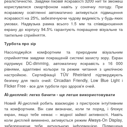
реалістичністю. Завдяки піковій яскравості 3200 нит ти зможеш
користуватися смартфоном навіть у сонячну погоду. При
яскравому освітленні автоматично активується підвищення
яскравості на 25%, забезпечуючи чудову видимість у будь-яких
умовах. Надвузька рамка всього 1.5 мм та співвідношення
екрану до корпусу 94.5% гарантують покращене візуальне та
тактильне сприйняття.
Турбота про зір
Насолоджуйся комфортним та природним візуальним
сприйняттям завдяки покращеній системі захисту зору. Екран
підтримує DC-dimming, автоматичну яскравість з 16 000
рівнями, адаптивні кольори та режим читання з циклічною
настройкою. Сертифікації TÜV Rheinland підтверджують
безпеку для твоїх очей: Circadian Friendly, Low Blue Light і
Flicker Free - все для турботи про здоров'я очей.
AI-дисплей: легко бачити - ще легше використовувати
Новий AI-дисплей робить взаємодію з пристроєм інтуїтивним
та комфортним. Він сам визначає, коли ти поряд, і блокує
екран, якщо тебе немає – жодної зайвої активності. Навіть
коли дисплей вимкнено, активується режим Always-On Display,
забезпечуючи тебе актуальною інформацією. Підвищена