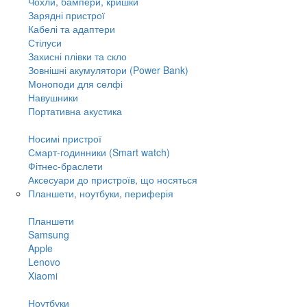
Чохли, бампери, кришки
Зарядні пристрої
Кабелі та адаптери
Стілуси
Захисні плівки та скло
Зовнішні акумулятори (Power Bank)
Моноподи для селфі
Навушники
Портативна акустика
Носимі пристрої
Смарт-годинники (Smart watch)
Фітнес-браслети
Аксесуари до пристроїв, що носяться
Планшети, ноутбуки, периферія
Планшети
Samsung
Apple
Lenovo
Xiaomi
Ноутбуки