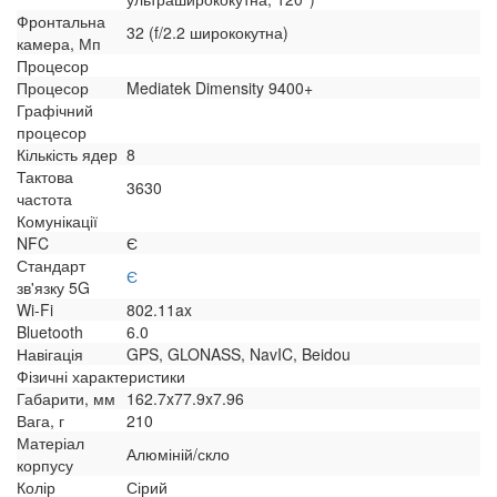
Фронтальна
32 (f/2.2 ширококутна)
камера, Мп
Процесор
Процесор
Mediatek Dimensity 9400+
Графічний
процесор
Кількість ядер
8
Тактова
3630
частота
Комунікації
NFC
Є
Стандарт
Є
зв'язку 5G
Wi-Fi
802.11ax
Bluetooth
6.0
Навігація
GPS, GLONASS, NavIC, Beidou
Фізичні характеристики
Габарити, мм
162.7x77.9x7.96
Вага, г
210
Матеріал
Алюміній/скло
корпусу
Колір
Сірий